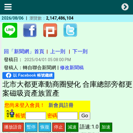
|
2026/08/06
瀏覽數：
2,147,486,104
回「新聞網」首頁
|
上一則
|
下一則
發稿日：
2025/04/01 05:08:00 PM
發稿人：轉自聯合新聞網 |
修改新聞稿
北市大都更牽動商圈變化 合庫總部旁都更
案磁吸資產族置產
您尚未登入會員！
新會員註冊
帳號
密碼
語速:1.0
播放語音
暫停
恢復
停止
減速
加速