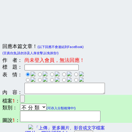
回應本篇文章！
(以下回應不會連結到FaceBook)
(言責自負,請勿涉及人身攻擊,以免挨告!)
作 者：
尚未登入會員，無法回應！
標 題：
表 情：
內 容：
檔案
1
：
類別：
(可存入分類相簿中!)
圖說
1
：
「上傳」更多圖片、影音或文字檔案