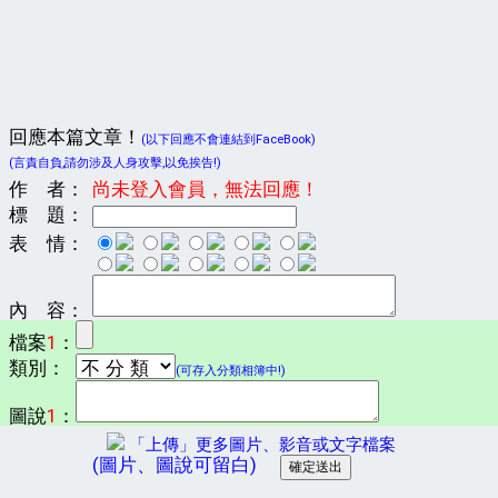
回應本篇文章！
(以下回應不會連結到FaceBook)
(言責自負,請勿涉及人身攻擊,以免挨告!)
作 者：
尚未登入會員，無法回應！
標 題：
表 情：
內 容：
檔案
1
：
類別：
(可存入分類相簿中!)
圖說
1
：
「上傳」更多圖片、影音或文字檔案
(圖片、圖說可留白)