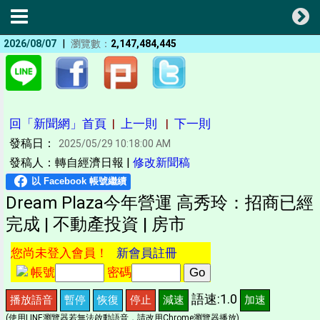
|
2026/08/07
瀏覽數：
2,147,484,445
回「新聞網」首頁
|
上一則
|
下一則
發稿日：
2025/05/29 10:18:00 AM
發稿人：轉自經濟日報 |
修改新聞稿
Dream Plaza今年營運 高秀玲：招商已經
完成 | 不動產投資 | 房市
您尚未登入會員！
新會員註冊
帳號
密碼
語速:1.0
播放語音
暫停
恢復
停止
減速
加速
(使用LINE瀏覽器若無法啟動語音，請改用Chrome瀏覽器播放)