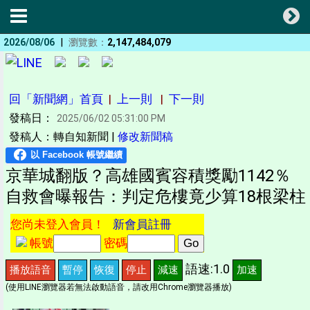
|
2026/08/06
瀏覽數：
2,147,484,079
回「新聞網」首頁
|
上一則
|
下一則
發稿日：
2025/06/02 05:31:00 PM
發稿人：轉自知新聞 |
修改新聞稿
京華城翻版？高雄國賓容積獎勵1142％
自救會曝報告：判定危樓竟少算18根梁柱
您尚未登入會員！
新會員註冊
帳號
密碼
語速:1.0
播放語音
暫停
恢復
停止
減速
加速
(使用LINE瀏覽器若無法啟動語音，請改用Chrome瀏覽器播放)