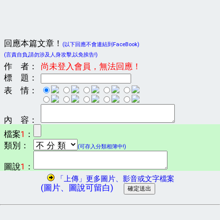
回應本篇文章！
(以下回應不會連結到FaceBook)
(言責自負,請勿涉及人身攻擊,以免挨告!)
作 者：
尚未登入會員，無法回應！
標 題：
表 情：
內 容：
檔案
1
：
類別：
(可存入分類相簿中!)
圖說
1
：
「上傳」更多圖片、影音或文字檔案
(圖片、圖說可留白)