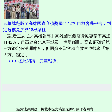
京華城翻版？高雄國賓容積獎勵1142％ 自救會曝報告：判
定危樓竟少算18根梁柱
【記者王志弘／高雄報導】高雄國賓飯店獎勵容積率高達
1142％，遠高於台北京華城案，備受矚目。高市府雖送第
三方鑑定來消彌雜音，但國賓不當容積自救會也找來「第
四方」鑑定，...
> > > 按此閱讀「完整報導」
避免法律糾紛，轉載本區文稿請先徵得原作者同意！