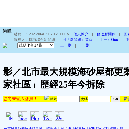
繁體
發稿日：2025/06/03 02:12:00 PM
個人簡介
|
修改新聞稿
|
回
發稿人：轉自聯合新聞網
回「新聞網」首頁
上一則Goo
下
|
上一則
|
下一則
影／北市最大規模海砂屋都更案
家社區」歷經25年今拆除
您尚未登入會員！
新
帳號
密碼
分享臉書時若無法顯示照片,請先按此,輸入網址後再按「擷取新的抓取資訊」鈕