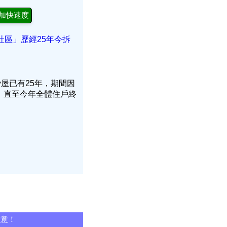
加快速度
社區」歷經25年今拆
屋已有25年，期間因
，直至今年全體住戶終
同意！