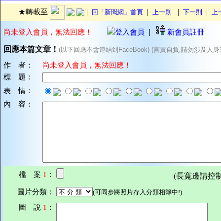
|
|
|
|
★轉載至
回「新聞網」首頁
上一則
下一則
上
尚未登入會員，無法回應！
登入會員
|
新會員註冊
回應本篇文章！
(以下回應不會連結到FaceBook) (言責自負,請勿涉及人身
作 者：
尚未登入會員，無法回應！
標 題：
表 情：
內 容：
檔 案
1
：
(長寬邊請控制在7
圖片分類：
(可同步將照片存入分類相簿中!)
圖 說
1
：