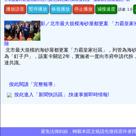
播放語音
暫停播放
恢復播放
停止播放
減慢速度
語速: 1.0
影／北市最大規模海砂屋都更案 「力霸皇家
除
北市最大規模的海砂屋都更案「力霸皇家社區」，列管為海砂
為「釘子戶」，該案卡關近2年，實施者一度向市府申請代拆
達共識。
按此閱讀「完整報導」
按此進入「新聞快訊區」,快速掌握即時情報!
避免法律糾紛，轉載本區文稿請先徵得原作者