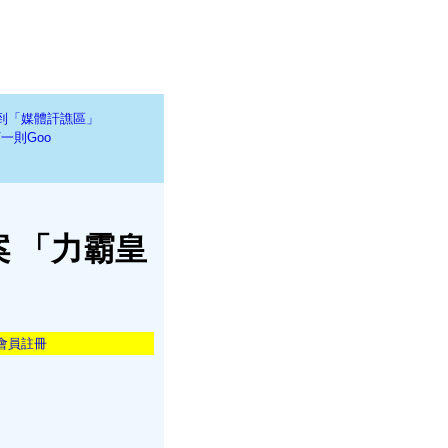
到「媒體訐譙區」
一則Goo
 「力霸皇
會員註冊