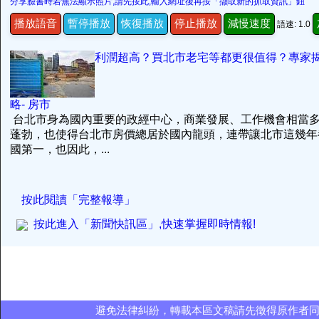
分享臉書時若無法顯示照片,請先按此,輸入網址後再按「擷取新的抓取資訊」鈕
播放語音
暫停播放
恢復播放
停止播放
減慢速度
語速: 1.0
利潤超高？買北市老宅等都更很值得？專家
略- 房市
台北市身為國內重要的政經中心，商業發展、工作機會相當
蓬勃，也使得台北市房價總居於國內龍頭，連帶讓北市這幾年
國第一，也因此，...
按此閱讀「完整報導」
按此進入「新聞快訊區」,快速掌握即時情報!
避免法律糾紛，轉載本區文稿請先徵得原作者