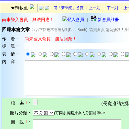
|
|
|
|
★轉載至
回「新聞網」首頁
上一則
下一則
上
尚未登入會員，無法回應！
登入會員
|
新會員註冊
回應本篇文章！
(以下回應不會連結到FaceBook) (言責自負,請勿涉及人身
作 者：
尚未登入會員，無法回應！
標 題：
表 情：
內 容：
檔 案
1
：
(長寬邊請控制在7
圖片分類：
(可同步將照片存入分類相簿中!)
圖 說
1
：