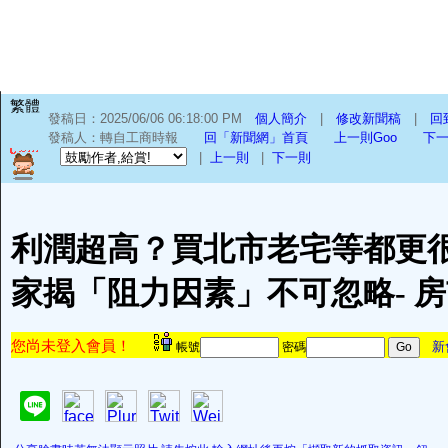
繁體
發稿日：2025/06/06 06:18:00 PM
個人簡介
|
修改新聞稿
|
回
發稿人：轉自工商時報
回「新聞網」首頁
上一則Goo
下一
|
上一則
|
下一則
利潤超高？買北市老宅等都更
家揭「阻力因素」不可忽略- 
您尚未登入會員！
新
帳號
密碼