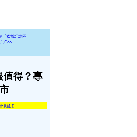
到「媒體訐譙區」
則Goo
很值得？專
房市
會員註冊