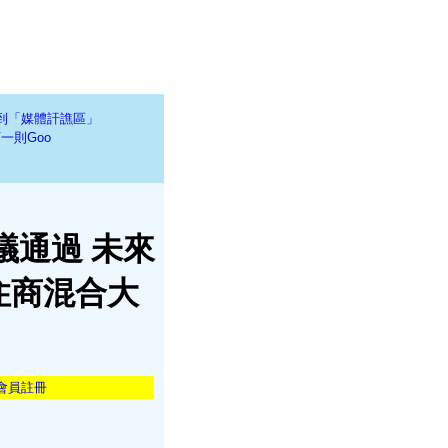
到「媒體訐譙區」
一則Goo
議通過 未來
住商混合大
會員註冊