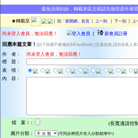
避免法律糾紛，轉載本區文稿請先徵得原作者
|
|
|
|
★轉載至
回「新聞網」首頁
上一則
下一則
上
尚未登入會員，無法回應！
登入會員
|
新會員註冊
回應本篇文章！
(以下回應不會連結到FaceBook) (言責自負,請勿涉及人身
作 者：
尚未登入會員，無法回應！
標 題：
表 情：
內 容：
檔 案
1
：
(長寬邊請控制在7
圖片分類：
(可同步將照片存入分類相簿中!)