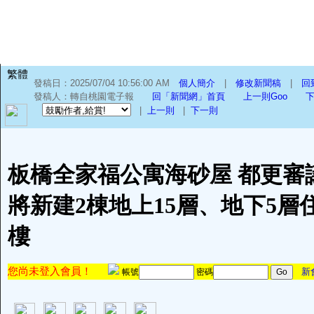
繁體
發稿日：2025/07/04 10:56:00 AM
個人簡介
|
修改新聞稿
|
回
發稿人：轉自桃園電子報
回「新聞網」首頁
上一則Goo
下
|
上一則
|
下一則
板橋全家福公寓海砂屋 都更審
將新建2棟地上15層、地下5層
樓
您尚未登入會員！
新
帳號
密碼