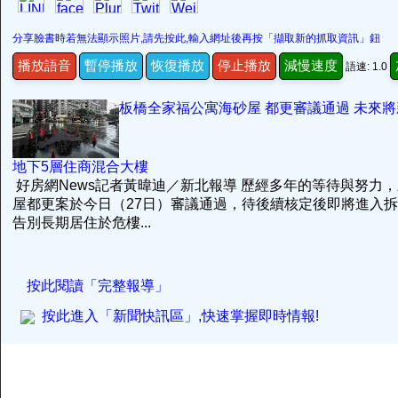
分享臉書時若無法顯示照片,請先按此,輸入網址後再按「擷取新的抓取資訊」鈕
播放語音
暫停播放
恢復播放
停止播放
減慢速度
語速: 1.0
板橋全家福公寓海砂屋 都更審議通過 未來將
地下5層住商混合大樓
好房網News記者黃暐迪／新北報導 歷經多年的等待與努力
屋都更案於今日（27日）審議通過，待後續核定後即將進入
告別長期居住於危樓...
按此閱讀「完整報導」
按此進入「新聞快訊區」,快速掌握即時情報!