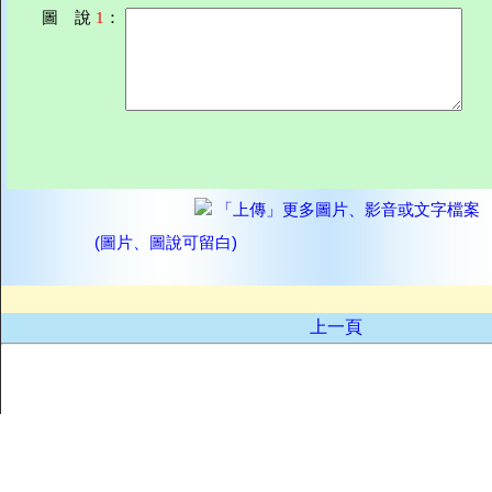
圖 說
1
：
「上傳」更多圖片、影音或文字檔案
(圖片、圖說可留白)
上一頁