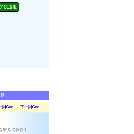
加快速度
同意！
一則Goo
下一則Goo
攻擊,以免挨告!)