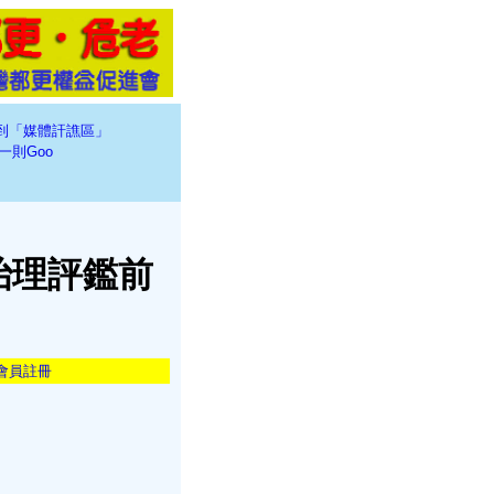
到「媒體訐譙區」
一則Goo
治理評鑑前
會員註冊