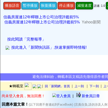
播放語音
暫停播放
恢復播放
停止播放
減慢速度
語速: 1.0
信義房屋連12年蟬聯上市公司治理評鑑前5%
信義房屋連12年蟬聯上市公司治理評鑑前5%
Yahoo新聞
按此閱讀「完整報導」
按此進入「新聞快訊區」,快速掌握即時情報!
避免法律糾紛，轉載本區文稿請先徵得原作者
|
|
|
|
★轉載至
回「新聞網」首頁
上一則
下一則
上
尚未登入會員，無法回應！
登入會員
|
新會員註冊
回應本篇文章！
(以下回應不會連結到FaceBook) (言責自負,請勿涉及人身