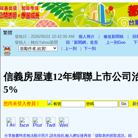
繁體
發稿日：2026/05/01 10:42:00 AM
個人簡介
|
修改新聞稿
|
回
發稿人：轉自Yahoo新聞
回「新聞網」首頁
上一則Goo
下
|
上一則
|
下一則
信義房屋連12年蟬聯上市公司
5%
您尚未登入會員！
新
帳號
密碼
分享臉書時若無法顯示照片,請先按此,輸入網址後再按「擷取新的抓取資訊」鈕