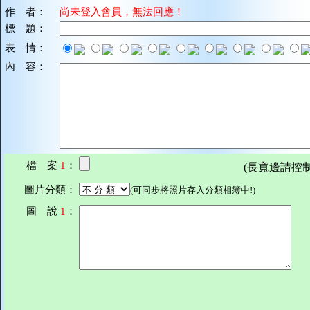
作 者：
尚未登入會員，無法回應！
標 題：
表 情：
內 容：
檔 案
1
：
(長寬邊請控制在7
圖片分類：
(可同步將照片存入分類相簿中!)
圖 說
1
：