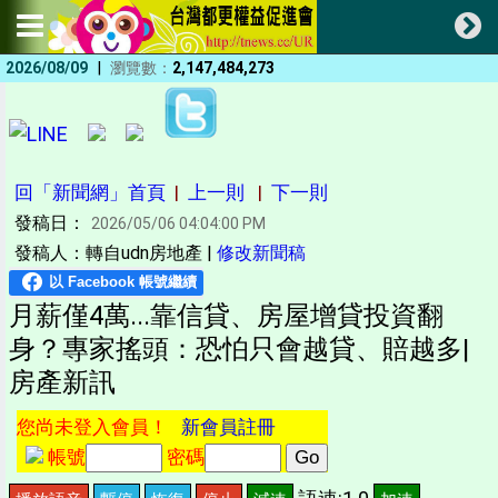
|
2026/08/09
瀏覽數：
2,147,484,273
回「新聞網」首頁
|
上一則
|
下一則
發稿日：
2026/05/06 04:04:00 PM
發稿人：轉自udn房地產 |
修改新聞稿
月薪僅4萬...靠信貸、房屋增貸投資翻
身？專家搖頭：恐怕只會越貸、賠越多|
房產新訊
您尚未登入會員！
新會員註冊
帳號
密碼