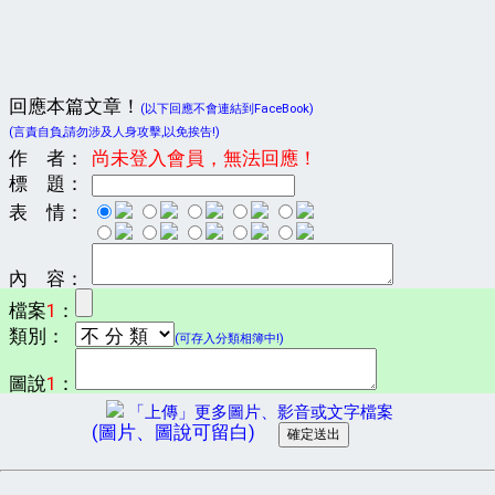
回應本篇文章！
(以下回應不會連結到FaceBook)
(言責自負,請勿涉及人身攻擊,以免挨告!)
作 者：
尚未登入會員，無法回應！
標 題：
表 情：
內 容：
檔案
1
：
類別：
(可存入分類相簿中!)
圖說
1
：
「上傳」更多圖片、影音或文字檔案
(圖片、圖說可留白)