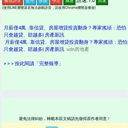
語速:1.0
播放語音
暫停
恢復
停止
減速
加速
(使用LINE瀏覽器若無法啟動語音，請改用Chrome瀏覽器播放)
月薪僅4萬...靠信貸、房屋增貸投資翻身？專家搖頭：恐怕
只會越貸、賠越多| 房產新訊
月薪僅4萬...靠信貸、房屋增貸投資翻身？專家搖頭：恐怕
只會越貸、賠越多| 房產新訊
udn房地產
> > > 按此閱讀「完整報導」
避免法律糾紛，轉載本區文稿請先徵得原作者同意！