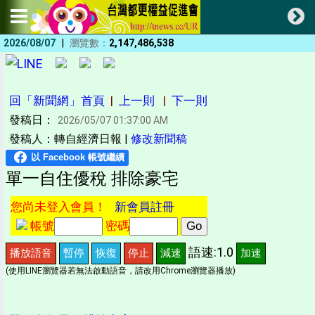
|
2026/08/07
瀏覽數：
2,147,486,538
回「新聞網」首頁
|
上一則
|
下一則
發稿日：
2026/05/07 01:37:00 AM
發稿人：轉自經濟日報 |
修改新聞稿
單一自住優稅 排除豪宅
您尚未登入會員！
新會員註冊
帳號
密碼
語速:1.0
播放語音
暫停
恢復
停止
減速
加速
(使用LINE瀏覽器若無法啟動語音，請改用Chrome瀏覽器播放)