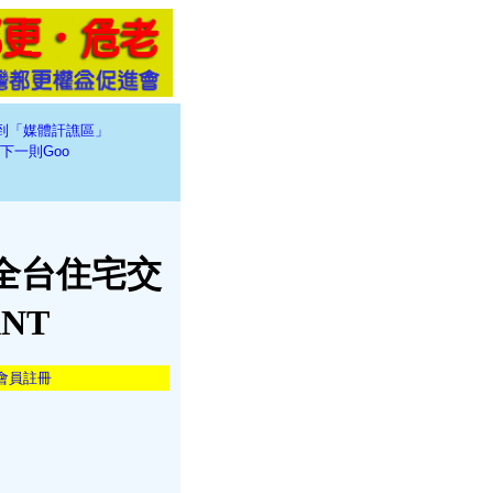
到「媒體訐譙區」
下一則Goo
全台住宅交
NT
會員註冊