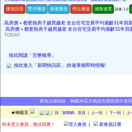
播放語音
暫停播放
恢復播放
停止播放
減慢速度
語速: 1.0
高房價＋都更熱房子越買越老 全台住宅交易平均屋齡31年寫新高 
高房價＋都更熱房子越買越老 全台住宅交易平均屋齡31年寫新高 
TODAY
按此閱讀「完整報導」
按此進入「新聞快訊區」,快速掌握即時情報!
避免法律糾紛，轉載本區文稿請先徵得原作者
|
|
|
|
★轉載至
回「新聞網」首頁
上一則
下一則
上
尚未登入會員，無法回應！
登入會員
|
新會員註冊