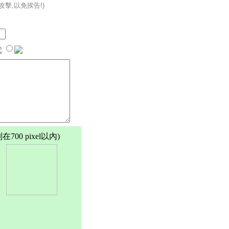
攻擊,以免挨告!)
00 pixel以內)