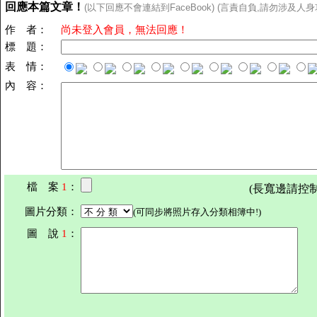
回應本篇文章！
(以下回應不會連結到FaceBook) (言責自負,請勿涉及人身
作 者：
尚未登入會員，無法回應！
標 題：
表 情：
內 容：
檔 案
1
：
(長寬邊請控制在7
圖片分類：
(可同步將照片存入分類相簿中!)
圖 說
1
：