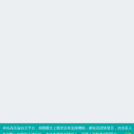
‧本站為言論自主平台，相關圖文上載皆設有追蹤機制，網友請謹慎發言，勿涉及人