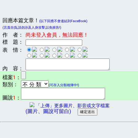
回應本篇文章！
(以下回應不會連結到FaceBook)
(言責自負,請勿涉及人身攻擊,以免挨告!)
作 者：
尚未登入會員，無法回應！
標 題：
表 情：
內 容：
檔案
1
：
類別：
(可存入分類相簿中!)
圖說
1
：
「上傳」更多圖片、影音或文字檔案
(圖片、圖說可留白)