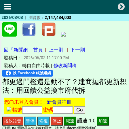
|
2026/08/08
瀏覽數：
2,147,484,003
回「新聞網」首頁
|
上一則
|
下一則
發稿日：
2026/06/03 11:17:00 PM
發稿人：轉自自由時報 |
修改新聞稿
都更過門檻還是動不了？建商拋都更新想
法：用回饋公益換市府代拆
您尚未登入會員！
新會員註冊
帳號
密碼
語速:1.0
播放語音
暫停
恢復
停止
減速
加速
(使用LINE瀏覽器若無法啟動語音，請改用Chrome瀏覽器播放)