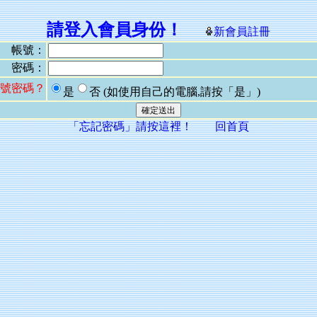
請登入會員身份！
新會員註冊
帳號：
密碼：
號密碼？
是
否
(如使用自己的電腦,請按「是」)
「忘記密碼」請按這裡！
回首頁