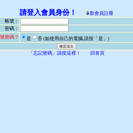
請登入會員身份！
新會員註冊
帳號：
密碼：
號密碼？
是
否
(如使用自己的電腦,請按「是」)
「忘記密碼」請按這裡！
回首頁