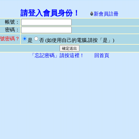
請登入會員身份！
新會員註冊
帳號：
密碼：
號密碼？
是
否
(如使用自己的電腦,請按「是」)
「忘記密碼」請按這裡！
回首頁