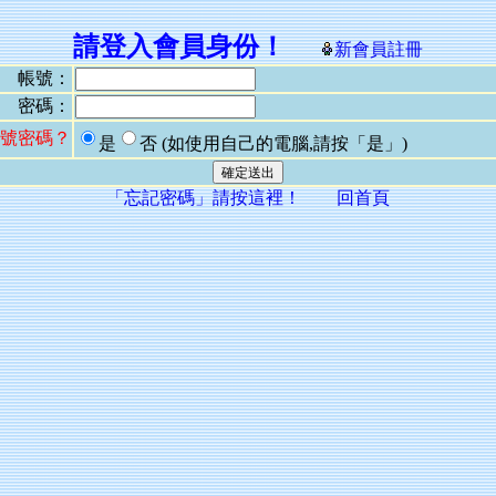
請登入會員身份！
新會員註冊
帳號：
密碼：
號密碼？
是
否
(如使用自己的電腦,請按「是」)
「忘記密碼」請按這裡！
回首頁