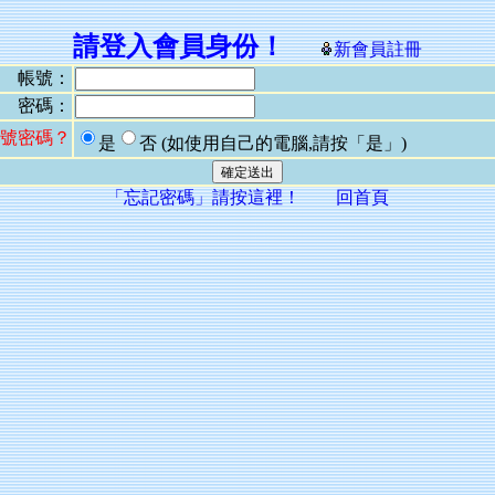
請登入會員身份！
新會員註冊
帳號：
密碼：
號密碼？
是
否
(如使用自己的電腦,請按「是」)
「忘記密碼」請按這裡！
回首頁