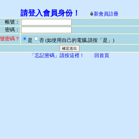
請登入會員身份！
新會員註冊
帳號：
密碼：
號密碼？
是
否
(如使用自己的電腦,請按「是」)
「忘記密碼」請按這裡！
回首頁