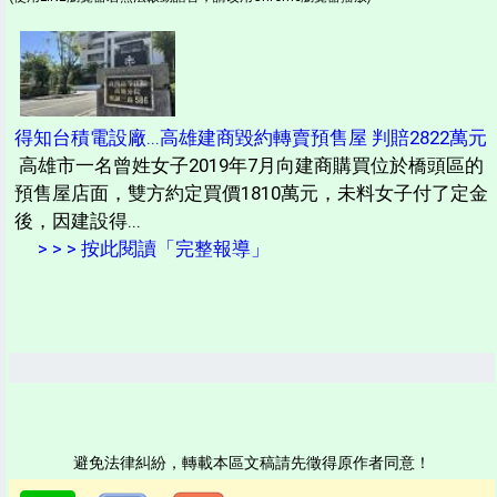
得知台積電設廠...高雄建商毀約轉賣預售屋 判賠2822萬元
高雄市一名曾姓女子2019年7月向建商購買位於橋頭區的
預售屋店面，雙方約定買價1810萬元，未料女子付了定金
後，因建設得...
> > > 按此閱讀「完整報導」
避免法律糾紛，轉載本區文稿請先徵得原作者同意！