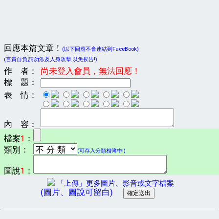
回應本篇文章！
(以下回應不會連結到FaceBook)
(言責自負,請勿涉及人身攻擊,以免挨告!)
作 者：
尚未登入會員，無法回應！
標 題：
表 情：
內 容：
檔案
1
：
類別：
(可存入分類相簿中!)
圖說
1
：
「上傳」更多圖片、影音或文字檔案
(圖片、圖說可留白)