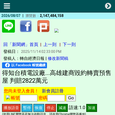
|
2026/08/07
瀏覽數：
2,147,484,158
回「新聞網」首頁
|
上一則
|
下一則
發稿日：
2025/11/14 02:33:00 PM
發稿人：轉自經濟日報 |
修改新聞稿
得知台積電設廠...高雄建商毀約轉賣預售
屋 判賠2822萬元
您尚未登入會員！
新會員註冊
帳號
密碼
語速:1.0
播放語音
暫停
恢復
停止
減速
加速
(使用LINE瀏覽器若無法啟動語音，請改用Chrome瀏覽器播放)