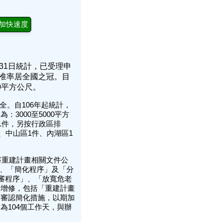
加快速度
31日統計，已受理申
核准率居全國之冠。目
0平方公尺。
。自106年起統計，
3000至5000平方
尺佔1件，另按行政區排
、中山區1件、內湖區1
重建計畫相關文件公
」、「簡化程序」及「分
審程序」、「放寬危老
行增修，包括「重建計畫
等審認簡化措施，以期加
104個工作天，與辦