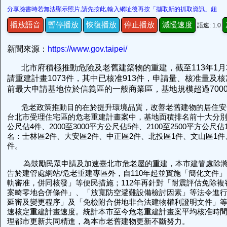
分享臉書時若無法顯示照片,請先按此,輸入網址後再按「擷取新的抓取資訊」鈕
播放語音
暫停播放
恢復播放
停止播放
減慢速度
語速: 1.0
新聞來源：
https://www.gov.taipei/
北市府積極推動危險及老舊建築物的重建，截至113年1月
請重建計畫1073件，其中已核准913件，申請量、核准量及
前最大申請基地位於信義區的一般商業區，基地規模超過700
危老政策推動目的在於提升環境品質，改善老舊建物的居住安全
台北市受理住宅區的危老重建計畫案中，基地面積排名前十大分別為：
公尺佔4件、2000至3000平方公尺佔5件、2100至2500平方公
名：士林區2件、大安區2件、中正區2件、北投區1件、文山區1件
件。
為鼓勵民眾申請及加速臺北市危老屋的重建，本市建管處除將
告於建管處網站/危老重建專區外，自110年起並實施「簡化文件
軌審准，併同核發」等便民措施；112年再針對「耐震評估免除複
案畸零地合併條件」、「放寬防空避難設備檢討因素」等法令進
延審及變更程序」及「免檢附合併地非合法建物權利證明文件」
速核定重建計畫速度。統計本市至今危老重建計畫案平均核准時間為
理都市更新共同精進，為本市老舊建物更新不斷努力。