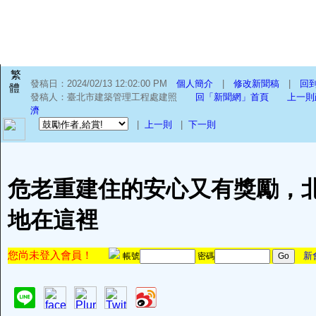
繁
發稿日：2024/02/13 12:02:00 PM
個人簡介
|
修改新聞稿
|
回
體
發稿人：臺北市建築管理工程處建照
回「新聞網」首頁
上一則
濟
|
上一則
|
下一則
危老重建住的安心又有獎勵，
地在這裡
您尚未登入會員！
新
帳號
密碼