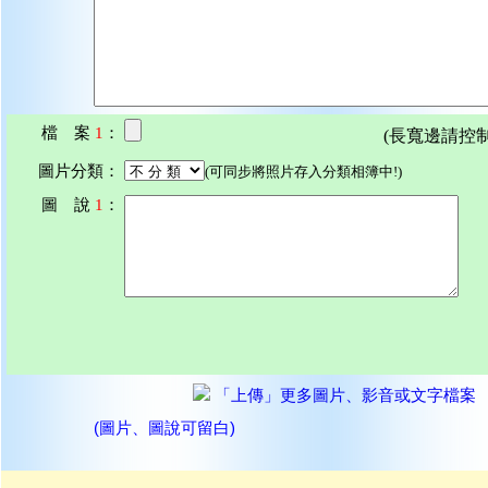
檔 案
1
：
(長寬邊請控制在7
圖片分類：
(可同步將照片存入分類相簿中!)
圖 說
1
：
「上傳」更多圖片、影音或文字檔案
(圖片、圖說可留白)