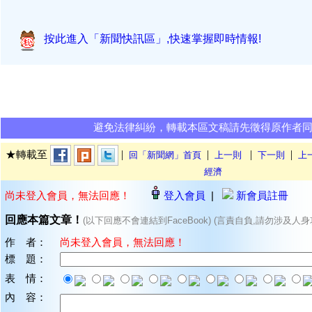
按此進入「新聞快訊區」,快速掌握即時情報!
避免法律糾紛，轉載本區文稿請先徵得原作者
|
|
|
|
★轉載至
回「新聞網」首頁
上一則
下一則
上
經濟
尚未登入會員，無法回應！
登入會員
|
新會員註冊
回應本篇文章！
(以下回應不會連結到FaceBook) (言責自負,請勿涉及人身
作 者：
尚未登入會員，無法回應！
標 題：
表 情：
內 容：