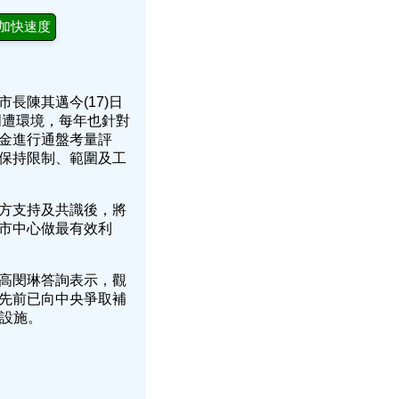
加快速度
長陳其邁今(17)日
周遭環境，每年也針對
金進行通盤考量評
保持限制、範圍及工
方支持及共識後，將
市中心做最有效利
高閔琳答詢表示，觀
先前已向中央爭取補
關設施。