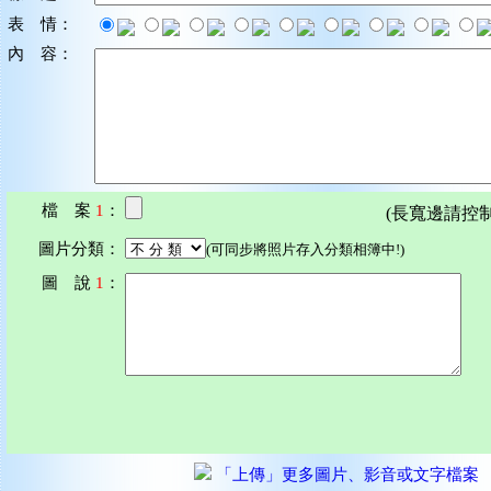
表 情：
內 容：
檔 案
1
：
(長寬邊請控制在7
圖片分類：
(可同步將照片存入分類相簿中!)
圖 說
1
：
「上傳」更多圖片、影音或文字檔案