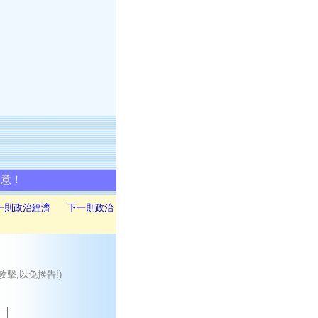
同意！
一則政治經濟
下一則政治
攻擊,以免挨告!)