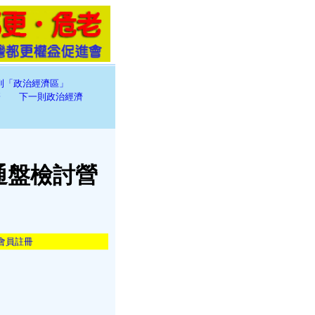
到「政治經濟區」
濟
下一則政治經濟
通盤檢討營
會員註冊