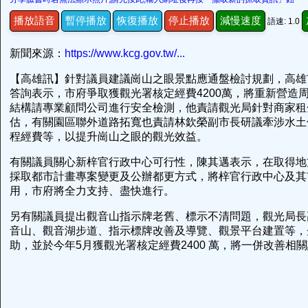
播放語音
暫停播放
恢復播放
停止播放
減慢速度
語速: 1.0
新聞來源：
https://www.kcg.gov.tw/...
【高雄訊】針對議員建議崗山之眼景點應通盤檢討規劃，高雄市
答詢表示，市府爭取獲觀光署核定經費4200萬，將重新營造
結構請專業顧問公司進行安全檢測，他責請觀光局針對商家租
估，有關園區聯外道路拓寬也責請林欽榮副市長研議牽涉水土
程經費等，以提升崗山之眼的觀光效益。
有關議員關心新梓官行政中心可行性，陳其邁表示，在取得地
採取都市計畫專案變更及公辦都更方式，將梓官行政中心及其
用，市府將全力支持、盡快進行。
另有關議員提出觀音山指示牌老舊、標示不清問題，觀光局長
音山、觀音湖步道、指示標牌改善及導覽、觀景平台建置等，
助，並於今年5月獲觀光署核定經費2400 萬，將一併改善相