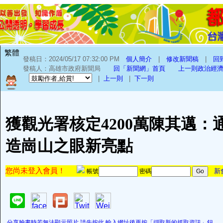
繁體
發稿日：2024/05/17 07:32:00 PM
個人簡介
|
修改新聞稿
|
回
發稿人：高雄市政府新聞局
回「新聞網」首頁
上一則政治經
|
上一則
|
下一則
獲觀光署核定4200萬陳其邁：
造崗山之眼新亮點
您尚未登入會員！
新
帳號
密碼
分享臉書時若無法顯示照片,請先按此,輸入網址後再按「擷取新的抓取資訊」鈕