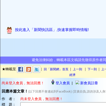
按此進入「新聞快訊區」,快速掌握即時情報!
避免法律糾紛，轉載本區文稿請先徵得原作者
|
|
|
|
★轉載至
回「新聞網」首頁
上一則
下一則
上
經濟
尚未登入會員，無法回應！
登入會員
|
新會員註冊
回應本篇文章！
(以下回應不會連結到FaceBook) (言責自負,請勿涉及人身
作 者：
尚未登入會員，無法回應！
標 題：