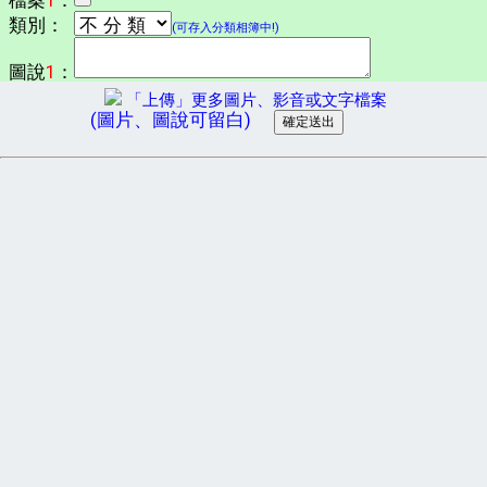
檔案
1
：
類別：
(可存入分類相簿中!)
圖說
1
：
「上傳」更多圖片、影音或文字檔案
(圖片、圖說可留白)