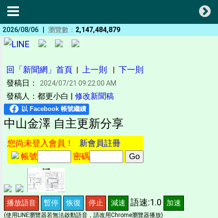
|
2026/08/06
瀏覽數：
2,147,484,879
回「新聞網」首頁
|
上一則
|
下一則
發稿日：
2024/07/21 09:22:00 AM
發稿人：都更小白 |
修改新聞稿
中山金澤 自主更新分享
您尚未登入會員！
新會員註冊
帳號
密碼
語速:1.0
播放語音
暫停
恢復
停止
減速
加速
(使用LINE瀏覽器若無法啟動語音，請改用Chrome瀏覽器播放)