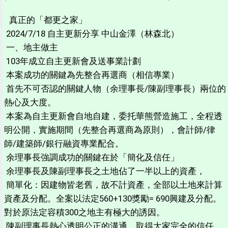
真正的「都更之家」
2024/7/18 自主更新分享 中山金澤（林森北）
一、地主做主
103年成立自主更新會及送事業計劃
本案成功的關鍵為先整合再選商（相信專業）
首先不可否認的關鍵人物（余理事長/陳副理事長）兩位的
熱心及大度。
本案為自主更新會自地自建，委托華熊營造施工，全程透
明公開，實施期間（先整合再選商為原則），會計師/律
師/建築師/銀行融資專業配合。
余理事長強調成功的關鍵在於「簡化及信任」
余理事長及陳副理事長之土地佔了一半以上的資產，
簡單化：因建物皆老舊，故不計資產，全部以土地來計算
資產及分配。全案以法定560+130獎勵= 690興建及分配。
對於原法定容積300之地主有極大的誘因。
陳副理事長熱心透明公正的溝通，取得大家完全的信任，