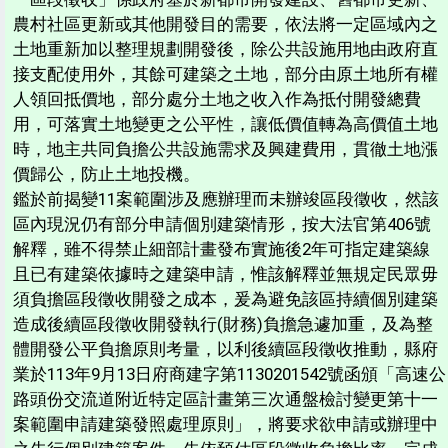
農村社區更新或其他開發目的需要，依法將一定區域內之
土地重新加以整理規劃開發後，除公共設施用地由政府直
接支配使用外，其餘可建築之土地，部分由原土地所有權
人領回抵價地，部分處分土地之收入作為抵付開發總費
用，可落實土地變更之公平性，讓低價值轉為高價值土地
時，地主共同負擔公共設施需求及興建費用，貫徹土地漲
價歸公，防止土地投機。
鑑於前揭變11案範圍涉及應辦理而未辦竣區段徵收，然該
區內現況仍有部分申請個別建築情形，按大法官第406號
解釋，雖不得禁止細部計畫發布實施後2年可指定建築線
且已有建築依據時之建築申請，惟該解釋並無規定民眾毋
須負擔區段徵收開發之成本，爰為避免該區持續個別建築
造成後續區段徵收開發執行(財務)負擔急遽加重，及為整
體開發公平負擔原則考量，以利後續區段徵收推動，縣府
業於113年9月13日府商建字第1130201542號函頒「高速公
路頭份交流道附近特定區計畫第三次通盤檢討變更第十一
案範圍申請建築發照處理原則」，將要求欲申請或辦理中