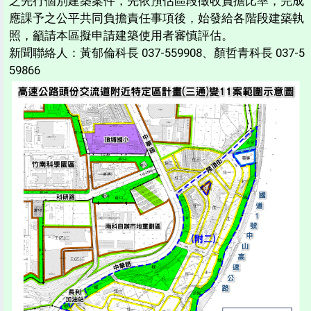
之先行個別建築案件，先依預估區段徵收負擔比率，完成
應課予之公平共同負擔責任事項後，始發給各階段建築執
照，籲請本區擬申請建築使用者審慎評估。
新聞聯絡人：黃郁倫科長 037-559908、顏哲青科長 037-5
59866