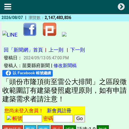
|
2026/08/07
瀏覽數：
2,147,483,836
回「新聞網」首頁
|
上一則
|
下一則
發稿日：
2024/09/13 05:47:00 PM
發稿人：苗栗縣府新聞 |
修改新聞稿
「頭份市隆頂街至雷公大排間」之區段徵
收範圍訂有建築發照處理原則，如有申請
建築需求者請注意！
您尚未登入會員！
新會員註冊
帳號
密碼