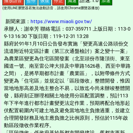
語速:1.0
播放語音
暫停
恢復
停止
減速
加速
(使用LINE瀏覽器若無法啟動語音，請改用Chrome瀏覽器播放)
新聞來源：
https://www.miaoli.gov.tw/
承辦人：謝幸芳 聯絡電話：037-359711 上版日期：113-0
9-13 16:30 下版日期：119-12-31 13:28
縣府於91年1月10日公告發布實施「變更高速公路頭份交
流道附近特定區計畫（第三次通盤檢討）案之變十一案」
為農業區變更為住宅區開發案（北至頭份市隆頂街、東至
國道一號、南至雷公埤大排及中華路1626巷、西至中華路
之間），是將早期都市計畫「農業區」，以附帶條件方式
變更為「住宅區」並規定以「區段徵收」整體開發，惟因
當地地形高差及地主整合不易，以致迄今尚未辦竣整體開
發，縣府刻正辦理相關土地使用分區配置調整，預計113
年下半年進行都市計畫變更法定作業，預期將配合地形起
伏配置範圍內可建土地及避免當地地主負擔過重，並建立
合理開發財務及地主應負擔之比例原則，預估於115年啟
動區段徵收作業程序。
「區段徵收」係政府基於新都市開發建設、舊都市更新、