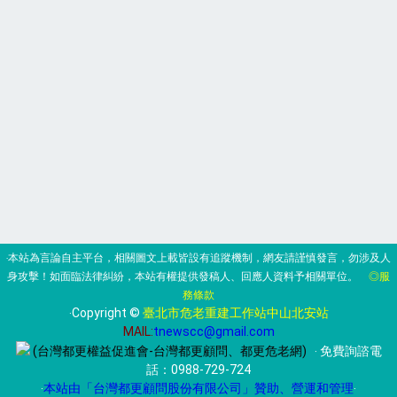
‧本站為言論自主平台，相關圖文上載皆設有追蹤機制，網友請謹慎發言，勿涉及人
身攻擊！如面臨法律糾紛，本站有權提供發稿人、回應人資料予相關單位。
◎服
務條款
‧Copyright ©
臺北市危老重建工作站中山北安站
MAIL:
tnewscc@gmail.com
(台灣都更權益促進會-台灣都更顧問、都更危老網)
‧ 免費詢諮電
話：
0988-729-724
‧
本站由「台灣都更顧問股份有限公司」贊助、營運和管理
‧