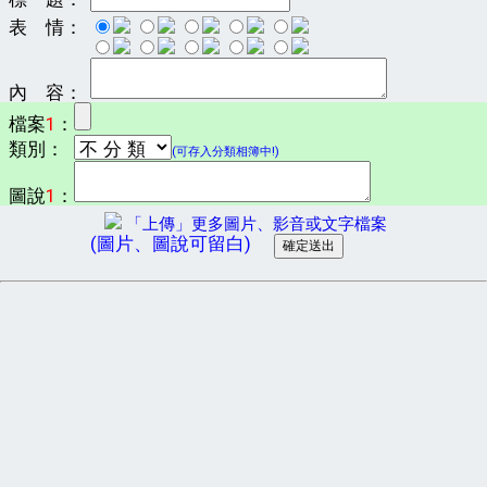
表 情：
內 容：
檔案
1
：
類別：
(可存入分類相簿中!)
圖說
1
：
「上傳」更多圖片、影音或文字檔案
(圖片、圖說可留白)