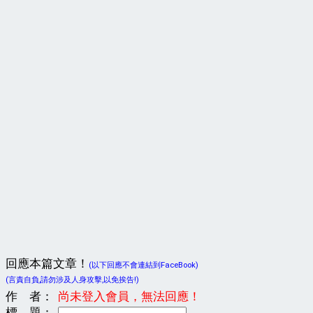
回應本篇文章！
(以下回應不會連結到FaceBook)
(言責自負,請勿涉及人身攻擊,以免挨告!)
作 者：
尚未登入會員，無法回應！
標 題：