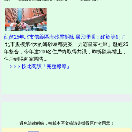
煎熬25年北市信義區海砂屋拆除 居民哽咽：終於等到了
北市規模第4大的海砂屋都更案「力霸皇家社區」歷經25
年整合，今年逾200名住戶終取得共識，昨拆除典禮上，
住戶到場向家園告...
> > > 按此閱讀「完整報導」
避免法律糾紛，轉載本區文稿請先徵得原作者同意！