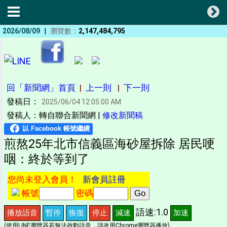
|
2026/08/09
瀏覽數：
2,147,484,795
回「新聞網」首頁
|
上一則
|
下一則
發稿日：
2025/06/04 12:05:00 AM
發稿人：轉自聯合新聞網 |
修改新聞稿
煎熬25年北市信義區海砂屋拆除 居民哽
咽：終於等到了
您尚未登入會員！
新會員註冊
帳號
密碼
語速:1.0
播放語音
暫停
恢復
停止
減速
加速
(使用LINE瀏覽器若無法啟動語音，請改用Chrome瀏覽器播放)