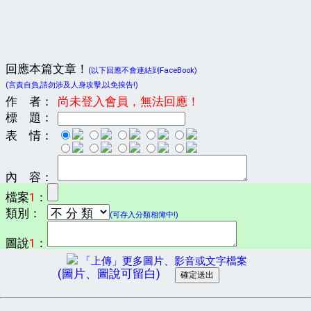
回應本篇文章！
(以下回應不會連結到FaceBook)
(言責自負,請勿涉及人身攻擊,以免挨告!)
作 者：
尚未登入會員，無法回應！
標 題：
表 情：
內 容：
檔案
1
：
類別：
(可存入分類相簿中!)
圖說
1
：
「上傳」更多圖片、影音或文字檔案
(圖片、圖說可留白)