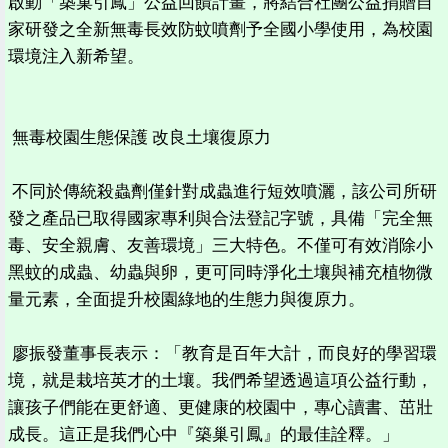
啟動「築巢引鳳」公益回饋計畫，將結合社團公益捐贈自
家研發之全新無毒長效防蚊噴劑予全國小學使用，為校園
環境注入新希望。
無毒校園生態保護 改良土壤復原力
不同於傳統殺蟲劑僅針對成蟲進行短效噴灑，該公司所研
發之產品已取得國家專利與合法登記字號，具備「完全無
毒、安全親膚、友善環境」三大特色。不僅可有效消除小
黑蚊的成蟲、幼蟲與卵，更可同時淨化土壤與補充植物微
量元素，全面提升校園綠地的生態力與復原力。
廖振發董事長表示：「教育是百年大計，而良好的學習環
境，就是栽培英才的土壤。我們希望透過這項公益行動，
讓孩子們能在更舒適、更健康的校園中，專心讀書、茁壯
成長。這正是我們心中『築巢引鳳』的最佳詮釋。」