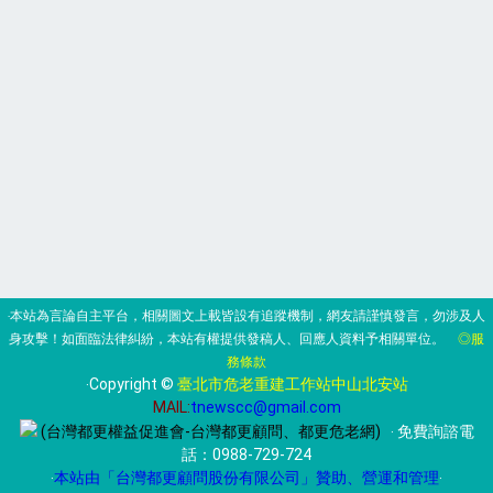
‧本站為言論自主平台，相關圖文上載皆設有追蹤機制，網友請謹慎發言，勿涉及人
身攻擊！如面臨法律糾紛，本站有權提供發稿人、回應人資料予相關單位。
◎服
務條款
‧Copyright ©
臺北市危老重建工作站中山北安站
MAIL:
tnewscc@gmail.com
(台灣都更權益促進會-台灣都更顧問、都更危老網)
‧ 免費詢諮電
話：
0988-729-724
‧
本站由「台灣都更顧問股份有限公司」贊助、營運和管理
‧