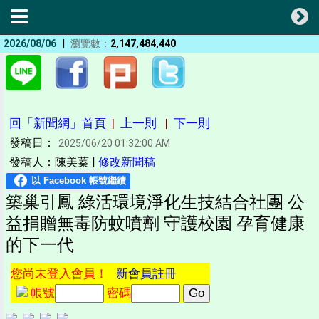
|
2026/08/06
瀏覽數：
2,147,484,440
回「新聞網」首頁
|
上一則
|
下一則
發稿日：
2025/06/20 01:32:00 AM
發稿人：陳美蓁 |
修改新聞稿
築巢引鳳 綠活環境淨化生技結合社團 公
益捐贈無毒防蚊噴劑 守護校園 孕育健康
的下一代
您尚未登入會員！
新會員註冊
帳號
密碼