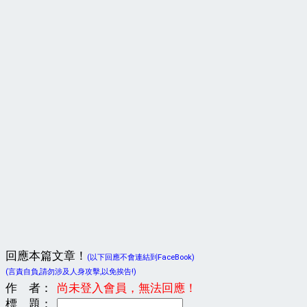
回應本篇文章！
(以下回應不會連結到FaceBook)
(言責自負,請勿涉及人身攻擊,以免挨告!)
作 者：
尚未登入會員，無法回應！
標 題：