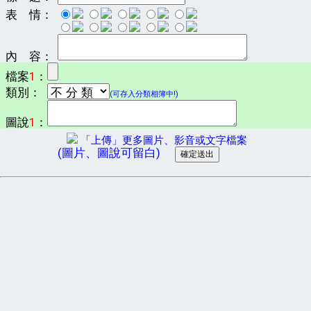
表 情：
內 容：
檔案
1
：
類別：
(可存入分類相簿中!)
圖說
1
：
「上傳」更多圖片、影音或文字檔案
(圖片、圖說可留白)