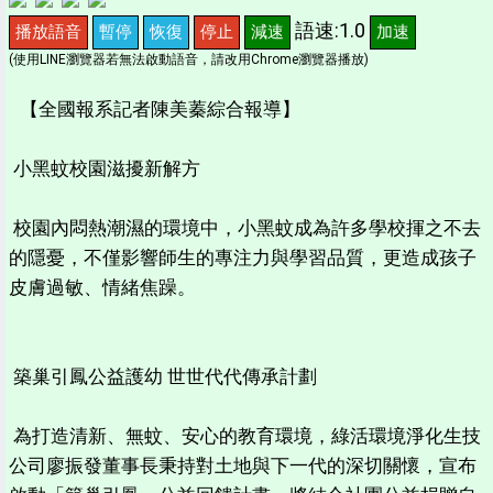
語速:1.0
播放語音
暫停
恢復
停止
減速
加速
(使用LINE瀏覽器若無法啟動語音，請改用Chrome瀏覽器播放)
【全國報系記者陳美蓁綜合報導】
小黑蚊校園滋擾新解方
校園內悶熱潮濕的環境中，小黑蚊成為許多學校揮之不去
的隱憂，不僅影響師生的專注力與學習品質，更造成孩子
皮膚過敏、情緒焦躁。
築巢引鳳公益護幼 世世代代傳承計劃
為打造清新、無蚊、安心的教育環境，綠活環境淨化生技
公司廖振發董事長秉持對土地與下一代的深切關懷，宣布