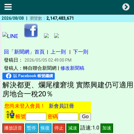
|
2026/08/08
瀏覽數：
2,147,483,671
回「新聞網」首頁
|
上一則
|
下一則
發稿日：
2026/05/05 02:49:00 PM
發稿人：轉自聯合新聞網 |
修改新聞稿
解決都更、爛尾樓窘境 實際興建仍可適用
房地合一稅20％
您尚未登入會員！
新會員註冊
帳號
密碼
語速:1.0
播放語音
暫停
恢復
停止
減速
加速