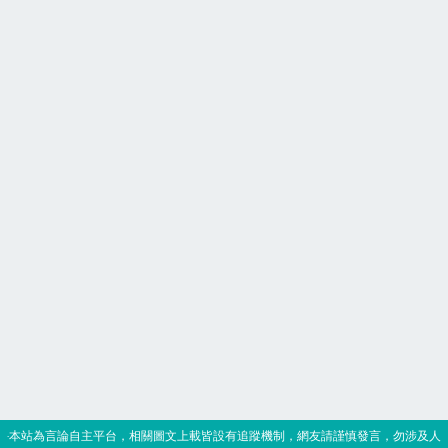
‧本站為言論自主平台，相關圖文上載皆設有追蹤機制，網友請謹慎發言，勿涉及人