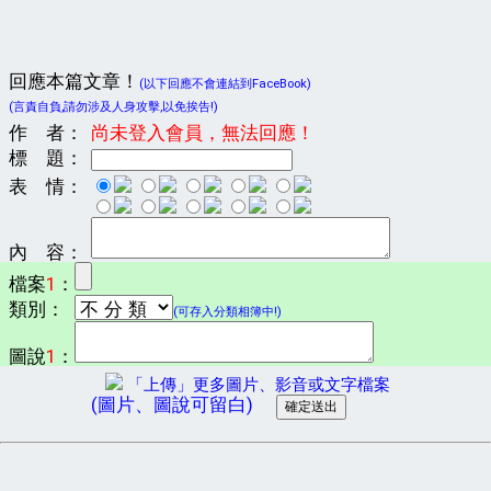
回應本篇文章！
(以下回應不會連結到FaceBook)
(言責自負,請勿涉及人身攻擊,以免挨告!)
作 者：
尚未登入會員，無法回應！
標 題：
表 情：
內 容：
檔案
1
：
類別：
(可存入分類相簿中!)
圖說
1
：
「上傳」更多圖片、影音或文字檔案
(圖片、圖說可留白)