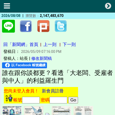
|
2026/08/08
瀏覽數：
2,147,483,670
回「新聞網」首頁
|
上一則
|
下一則
發稿日：
2026/05/09 07:16:00 PM
發稿人：站長 |
修改新聞稿
誰在跟你談都更？看透「大老闆、受雇者
與中人」的利益羅生門
您尚未登入會員！
新會員註冊
帳號
密碼