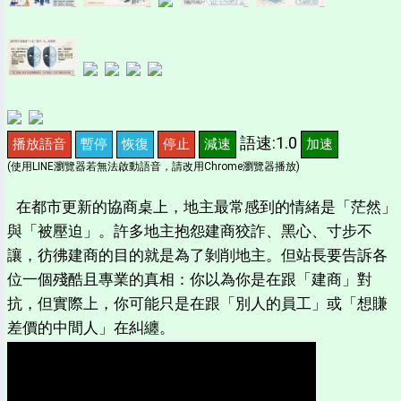
語速:1.0
播放語音
暫停
恢復
停止
減速
加速
(使用LINE瀏覽器若無法啟動語音，請改用Chrome瀏覽器播放)
在都市更新的協商桌上，地主最常感到的情緒是「茫然」
與「被壓迫」。許多地主抱怨建商狡詐、黑心、寸步不
讓，彷彿建商的目的就是為了剝削地主。但站長要告訴各
位一個殘酷且專業的真相：你以為你是在跟「建商」對
抗，但實際上，你可能只是在跟「別人的員工」或「想賺
差價的中間人」在糾纏。