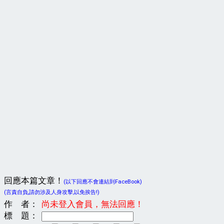
回應本篇文章！
(以下回應不會連結到FaceBook)
(言責自負,請勿涉及人身攻擊,以免挨告!)
作 者：
尚未登入會員，無法回應！
標 題：