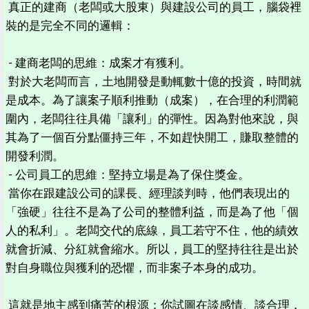
真正的建商（老闆或大股東）與建設公司的員工，腦袋裡
裝的是完全不同的邏輯：
- 建商老闆的思維：成案才有獲利。
對於大老闆而言，土地開發是動輒數十億的投資，時間就
是成本。為了讓案子順利推動（成案），在合理的利潤範
圍內，老闆往往具備「讓利」的彈性。因為對他來說，與
其為了一個百分點僵持三年，不如趕快開工，賺取整體的
開發利潤。
- 公司員工的思維：堅持立場是為了保住獎金。
當你在跟建設公司的課長、經理談判時，他們表現出的
「強硬」往往不是為了公司的整體利益，而是為了他「個
人的私利」。老闆交代的底線，員工若守不住，他的績效
就會折減、分紅就會縮水。所以，員工的堅持往往是出於
對自身職位與獲利的恐懼，而非案子本身的成功。
這就是地主感到痛苦的根源：你試圖在談感情、談合理，