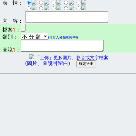
表 情：
內 容：
檔案
1
：
類別：
(可存入分類相簿中!)
圖說
1
：
「上傳」更多圖片、影音或文字檔案
(圖片、圖說可留白)