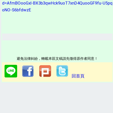
d=AfmBOooGxI-BX3b3qwHck9uoT7xnD4QuooGF9fu-U5pq
oNO-S6bfdwzE
避免法律糾紛，轉載本區文稿請先徵得原作者同意！
回首頁