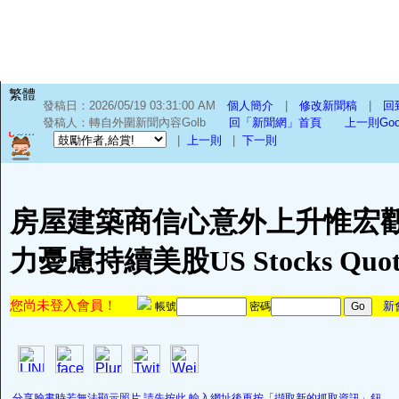
繁體
發稿日：2026/05/19 03:31:00 AM
個人簡介
|
修改新聞稿
|
回
發稿人：轉自外圍新聞內容Golb
回「新聞網」首頁
上一則Go
|
上一則
|
下一則
房屋建築商信心意外上升惟宏
力憂慮持續美股US Stocks Quot
您尚未登入會員！
新
帳號
密碼
分享臉書時若無法顯示照片,請先按此,輸入網址後再按「擷取新的抓取資訊」鈕