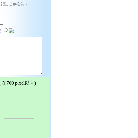
攻擊,以免挨告!)
00 pixel以內)