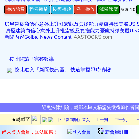
播放語音
暫停播放
恢復播放
停止播放
減慢速度
語速: 1.0
房屋建築商信心意外上升惟宏觀及負擔能力憂慮持續美股US Stock
房屋建築商信心意外上升惟宏觀及負擔能力憂慮持續美股US Stocks
新聞內容Golbal News Content
AASTOCKS.com
按此閱讀「完整報導」
按此進入「新聞快訊區」,快速掌握即時情報!
避免法律糾紛，轉載本區文稿請先徵得原作者
|
|
|
|
★轉載至
回「新聞網」首頁
上一則
下一則
上
尚未登入會員，無法回應！
登入會員
|
新會員註冊