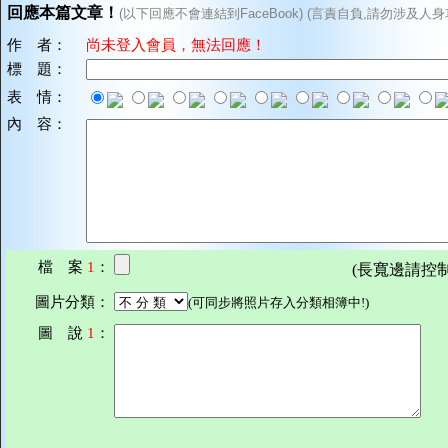
回應本篇文章！
(以下回應不會連結到FaceBook) (言責自負,請勿涉及人身
作 者：
尚未登入會員，無法回應！
標 題：
表 情：
內 容：
檔 案
1
：
(長寬邊請控制在7
圖片分類：
(可同步將照片存入分類相簿中!)
圖 說
1
：