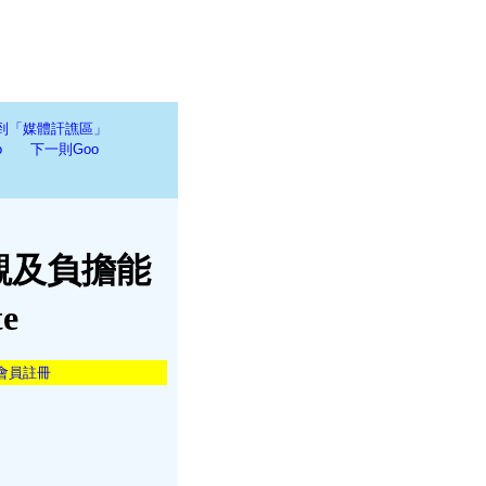
到「媒體訐譙區」
o
下一則Goo
觀及負擔能
e
會員註冊