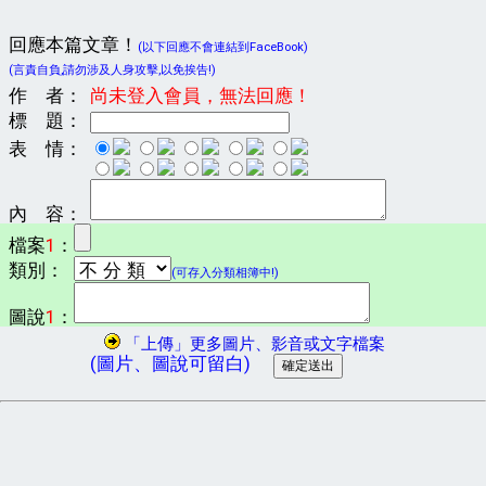
回應本篇文章！
(以下回應不會連結到FaceBook)
(言責自負,請勿涉及人身攻擊,以免挨告!)
作 者：
尚未登入會員，無法回應！
標 題：
表 情：
內 容：
檔案
1
：
類別：
(可存入分類相簿中!)
圖說
1
：
「上傳」更多圖片、影音或文字檔案
(圖片、圖說可留白)