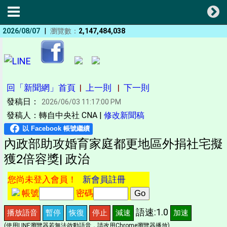
|
2026/08/07
瀏覽數：
2,147,484,038
回「新聞網」首頁
|
上一則
|
下一則
發稿日：
2026/06/03 11:17:00 PM
發稿人：轉自中央社 CNA |
修改新聞稿
內政部助攻婚育家庭都更地區外捐社宅擬
獲2倍容獎| 政治
您尚未登入會員！
新會員註冊
帳號
密碼
語速:1.0
播放語音
暫停
恢復
停止
減速
加速
(使用LINE瀏覽器若無法啟動語音，請改用Chrome瀏覽器播放)