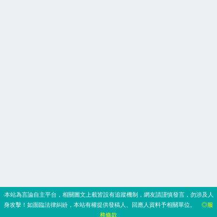
‧本站為言論自主平台，相關圖文上載皆設有追蹤機制，網友請謹慎發言，勿涉及人
身攻擊！如面臨法律糾紛，本站有權提供發稿人、回應人資料予相關單位。
◎服
務條款