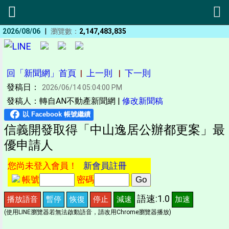
|
2026/08/06
瀏覽數：
2,147,483,835
回「新聞網」首頁
|
上一則
|
下一則
發稿日：
2026/06/14 05:04:00 PM
發稿人：轉自AN不動產新聞網 |
修改新聞稿
信義開發取得「中山逸居公辦都更案」最
優申請人
您尚未登入會員！
新會員註冊
帳號
密碼
語速:1.0
播放語音
暫停
恢復
停止
減速
加速
(使用LINE瀏覽器若無法啟動語音，請改用Chrome瀏覽器播放)