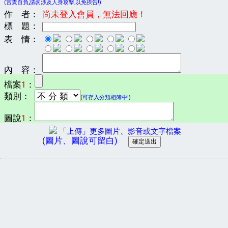
(言責自負,請勿涉及人身攻擊,以免挨告!)
作 者：
尚未登入會員，無法回應！
標 題：
表 情：
內 容：
檔案
1
：
類別：
(可存入分類相簿中!)
圖說
1
：
「上傳」更多圖片、影音或文字檔案
(圖片、圖說可留白)