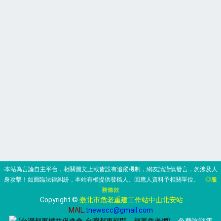
‧本站為言論自主平台，相關圖文上載皆設有追蹤機制，網友請謹慎發言，勿涉及人
身攻擊！如面臨法律糾紛，本站有權提供發稿人、回應人資料予相關單位。
◎服
務條款
‧Copyright ©
臺北市危老重建工作站中山北安站
MAIL:
tnewscc@gmail.com
(台灣都更權益促進會-台灣都更顧問、都更危老網)
‧ 免費詢諮電