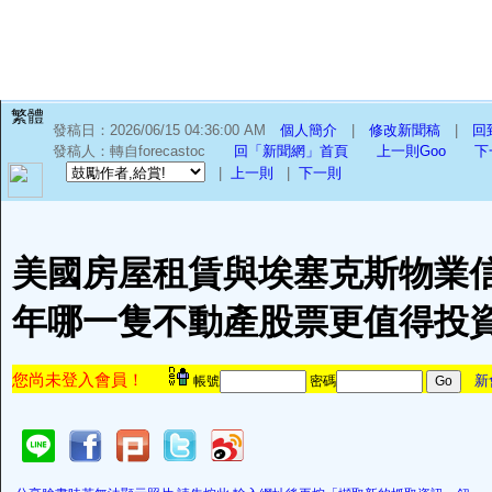
繁體
發稿日：2026/06/15 04:36:00 AM
個人簡介
|
修改新聞稿
|
回
發稿人：轉自forecastoc
回「新聞網」首頁
上一則Goo
下
|
上一則
|
下一則
美國房屋租賃與埃塞克斯物業信託
年哪一隻不動產股票更值得投
您尚未登入會員！
新
帳號
密碼