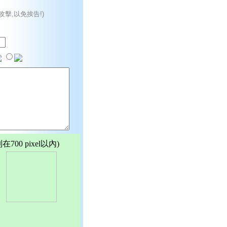
攻擊,以免挨告!)
00 pixel以內)