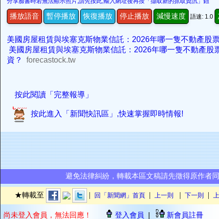
分享臉書時若無法顯示照片,請先按此,輸入網址後再按「擷取新的抓取資訊」鈕
播放語音
暫停播放
恢復播放
停止播放
減慢速度
語速: 1.0
美國房屋租賃與埃塞克斯物業信託：2026年哪一隻不動產股
美國房屋租賃與埃塞克斯物業信託：2026年哪一隻不動產股
資？
forecastock.tw
按此閱讀「完整報導」
按此進入「新聞快訊區」,快速掌握即時情報!
避免法律糾紛，轉載本區文稿請先徵得原作者
|
|
|
|
★轉載至
回「新聞網」首頁
上一則
下一則
上
尚未登入會員，無法回應！
登入會員
|
新會員註冊