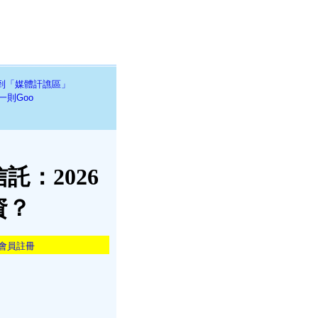
到「媒體訐譙區」
一則Goo
：2026
資？
會員註冊