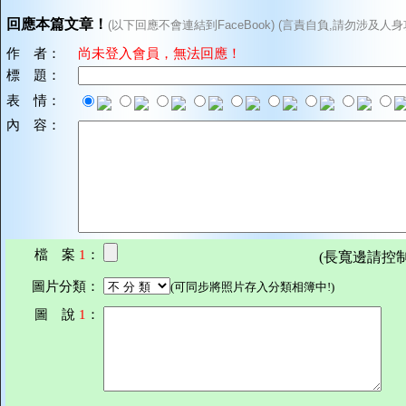
回應本篇文章！
(以下回應不會連結到FaceBook) (言責自負,請勿涉及人身
作 者：
尚未登入會員，無法回應！
標 題：
表 情：
內 容：
檔 案
1
：
(長寬邊請控制在7
圖片分類：
(可同步將照片存入分類相簿中!)
圖 說
1
：