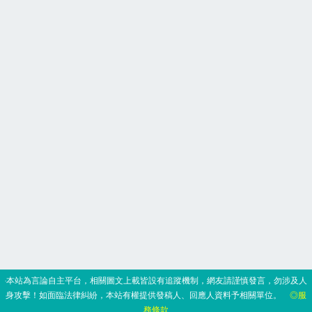
‧本站為言論自主平台，相關圖文上載皆設有追蹤機制，網友請謹慎發言，勿涉及人
身攻擊！如面臨法律糾紛，本站有權提供發稿人、回應人資料予相關單位。
◎服
務條款