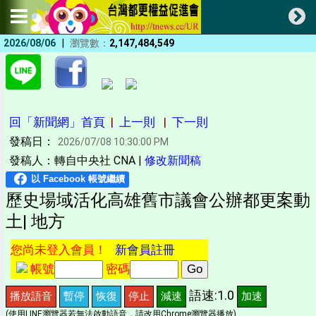
|
2026/08/06
瀏覽數：
2,147,484,549
回「新聞網」首頁
|
上一則
|
下一則
發稿日：
2026/07/08 10:30:00 PM
發稿人：轉自中央社 CNA |
修改新聞稿
歷史場域活化高雄舊市議會公辦都更案動
土| 地方
您尚未登入會員！
新會員註冊
帳號
密碼
語速:1.0
播放語音
暫停
恢復
停止
減速
加速
(使用LINE瀏覽器若無法啟動語音，請改用Chrome瀏覽器播放)