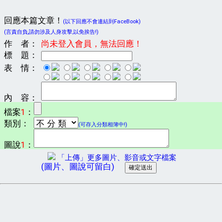
回應本篇文章！
(以下回應不會連結到FaceBook)
(言責自負,請勿涉及人身攻擊,以免挨告!)
作 者：
尚未登入會員，無法回應！
標 題：
表 情：
內 容：
檔案
1
：
類別：
(可存入分類相簿中!)
圖說
1
：
「上傳」更多圖片、影音或文字檔案
(圖片、圖說可留白)