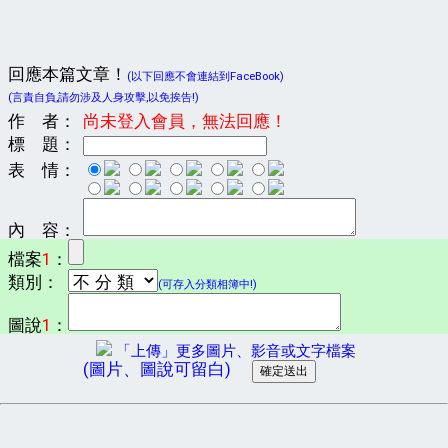
回應本篇文章！
(以下回應不會連結到FaceBook)
(言責自負,請勿涉及人身攻擊,以免挨告!)
作 者：
尚未登入會員，無法回應！
標 題：
表 情：
內 容：
檔案
1
：
類別：
(可存入分類相簿中!)
圖說
1
：
「上傳」更多圖片、影音或文字檔案
(圖片、圖說可留白)