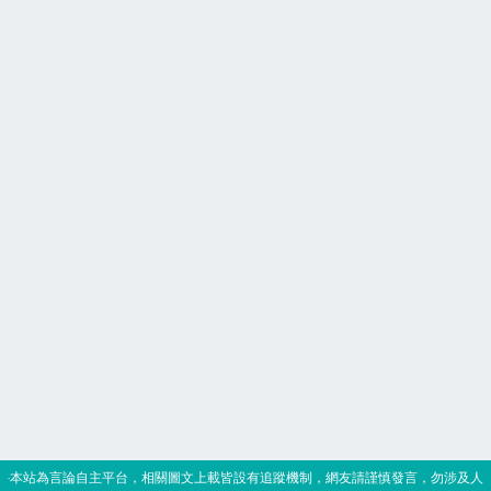
‧本站為言論自主平台，相關圖文上載皆設有追蹤機制，網友請謹慎發言，勿涉及人