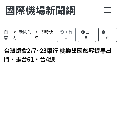
國際機場新聞網
首
新聞列
即時快
回首
上一
下一
頁
表
訊
頁
則
則
台灣燈會2/7~23舉行 桃機出國旅客提早出
門、走台61、台4線