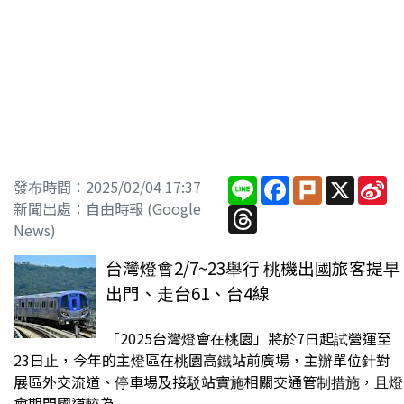
Line
Facebook
Plurk
X
Si
發布時間：2025/02/04 17:37
W
新聞出處：自由時報 (Google
Threads
News)
台灣燈會2/7~23舉行 桃機出國旅客提早
出門、走台61、台4線
「2025台灣燈會在桃園」將於7日起試營運至
23日止，今年的主燈區在桃園高鐵站前廣場，主辦單位針對
展區外交流道、停車場及接駁站實施相關交通管制措施，且燈
會期間國道較為...