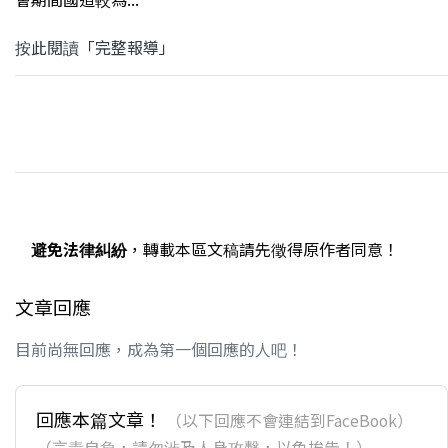
按此閱讀「完整報導」
避免法律糾紛
，轉載本區文稿請先徵得原作者同意！
文章回應
目前尚無回應，成為第一個回應的人吧！
回應本篇文章！
（以下回應不會連結到FaceBook）
（言責自負，請勿涉及人身攻擊，以免挨告！）