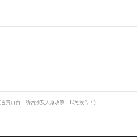
k）（言責自負，請勿涉及人身攻擊，以免挨告！）