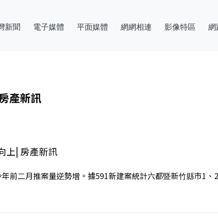
灣新聞
電子媒體
平面媒體
網網相連
影像特區
網
 房產新訊
上| 房產新訊
年前二月推案量逆勢增。據591新建案統計六都暨新竹縣市1、2月