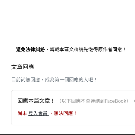
避免法律糾紛
，轉載本區文稿請先徵得原作者同意！
文章回應
目前尚無回應，成為第一個回應的人吧！
回應本篇文章！
（以下回應不會連結到FaceBoo
尚未
登入會員
，無法回應！