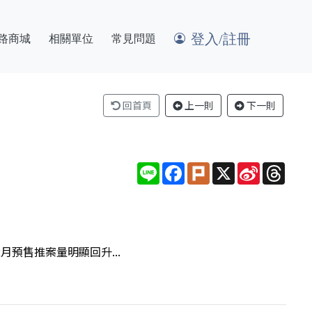
登入/註冊
路商城
相關單位
常見問題
回首頁
上一則
下一則
Line
Facebook
Plurk
X
Sina
Thre
Weibo
預售推案量明顯回升...