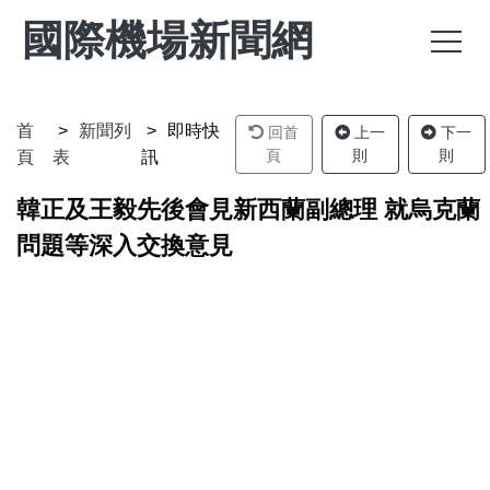
國際機場新聞網
首
新聞列
即時快
回首
上一
下一
頁
則
則
頁
表
訊
韓正及王毅先後會見新西蘭副總理 就烏克蘭
問題等深入交換意見