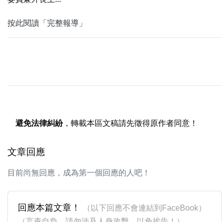
按此閱讀「完整報導」
避免法律糾紛
，轉載本區文稿請先徵得原作者同意！
文章回應
目前尚無回應，成為第一個回應的人吧！
回應本篇文章！
（以下回應不會連結到FaceBook）
（言責自負，請勿涉及人身攻擊，以免挨告！）