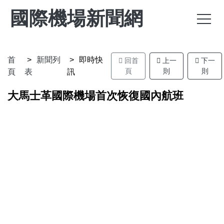
國際機場新聞網
首
新聞列
即時快
回首
上一
下一
頁
則
則
頁
表
訊
大馬士革國際機場首次恢復國內航班