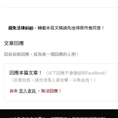
避免法律糾紛
，轉載本區文稿請先徵得原作者同意！
文章回應
目前尚無回應，成為第一個回應的人吧！
回應本篇文章！
（以下回應不會連結到FaceBook）
（言責自負，請勿涉及人身攻擊，以免挨告！）
尚未
登入會員
，無法回應！