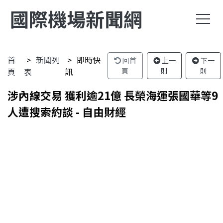
國際機場新聞網
首
新聞列
即時快
回首
上一
下一
頁
表
訊
頁
則
則
涉內線交易 獲利逾21億 長榮海運張國華等9
人遭搜索約談 - 自由財經