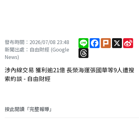
Line
Facebook
Plurk
X
Si
發布時間：2026/07/08 23:48
W
新聞出處：自由財經 (Google
Threads
News)
涉內線交易 獲利逾21億 長榮海運張國華等9人遭搜
索約談 - 自由財經
按此閱讀「完整報導」