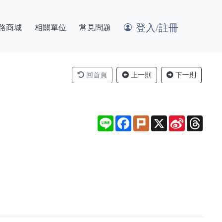
登入/註冊
路商城
相關單位
常見問題
回首頁
上一則
下一則
Line
Facebook
Plurk
X
Sina
Thre
Weibo