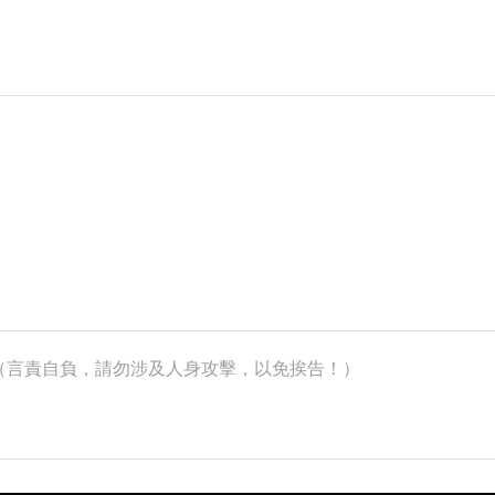
k）（言責自負，請勿涉及人身攻擊，以免挨告！）