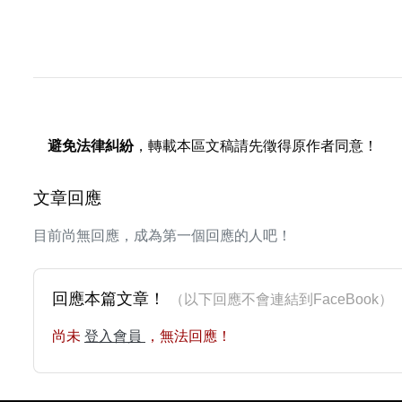
避免法律糾紛
，轉載本區文稿請先徵得原作者同意！
文章回應
目前尚無回應，成為第一個回應的人吧！
回應本篇文章！
（以下回應不會連結到FaceBoo
尚未
登入會員
，無法回應！