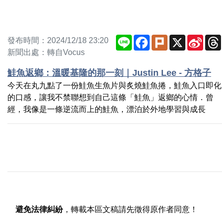
Line
Facebook
Plurk
X
Sina
發布時間：2024/12/18 23:20
Weib
新聞出處：轉自Vocus
鮭魚返鄉：溫暖基隆的那一刻｜Justin Lee - 方格子
今天在丸九點了一份鮭魚生魚片與炙燒鮭魚捲，鮭魚入口即化
的口感，讓我不禁聯想到自己這條「鮭魚」返鄉的心情．曾
經，我像是一條逆流而上的鮭魚，漂泊於外地學習與成長
避免法律糾紛
，轉載本區文稿請先徵得原作者同意！