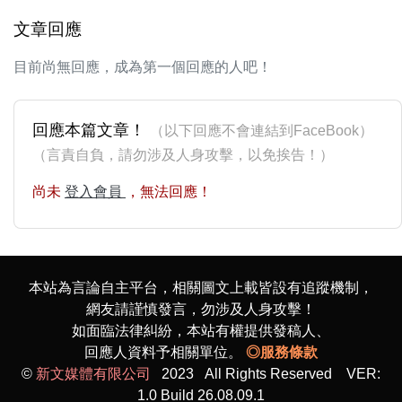
文章回應
目前尚無回應，成為第一個回應的人吧！
回應本篇文章！
（以下回應不會連結到FaceBook）
（言責自負，請勿涉及人身攻擊，以免挨告！）
尚未
登入會員
，無法回應！
本站為言論自主平台，相關圖文上載皆設有追蹤機制，
網友請謹慎發言，勿涉及人身攻擊！
如面臨法律糾紛，本站有權提供發稿人、
回應人資料予相關單位。
◎服務條款
©
新文媒體有限公司
2023 All Rights Reserved VER:
1.0 Build 26.08.09.1