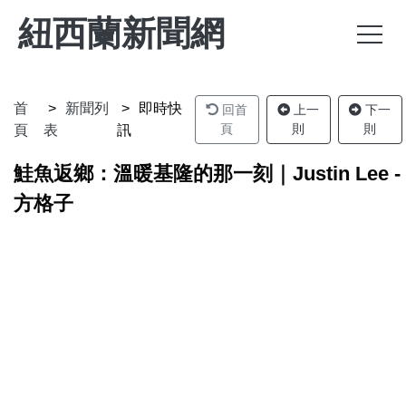
紐西蘭新聞網
首
新聞列
即時快
回首
上一
下一
頁
則
則
頁
表
訊
鮭魚返鄉：溫暖基隆的那一刻｜Justin Lee -
方格子