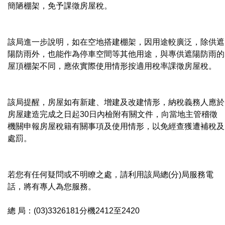
簡陋棚架，免予課徵房屋稅。
該局進一步說明，如在空地搭建棚架，因用途較廣泛，除供遮
陽防雨外，也能作為停車空間等其他用途，與專供遮陽防雨的
屋頂棚架不同，應依實際使用情形按適用稅率課徵房屋稅。
該局提醒，房屋如有新建、增建及改建情形，納稅義務人應於
房屋建造完成之日起30日內檢附有關文件，向當地主管稽徵
機關申報房屋稅籍有關事項及使用情形，以免經查獲遭補稅及
處罰。
若您有任何疑問或不明瞭之處，請利用該局總(分)局服務電
話，將有專人為您服務。
總 局：(03)3326181分機2412至2420