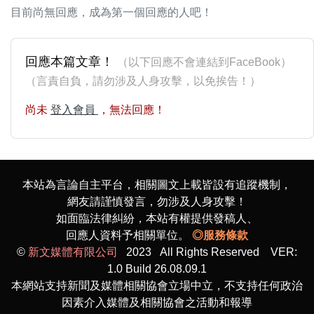
目前尚無回應，成為第一個回應的人吧！
回應本篇文章！
（以下回應不會連結到FaceBook）
（言責自負，請勿涉及人身攻擊，以免挨告！）
尚未
登入會員
，無法回應！
本站為言論自主平台，相關圖文上載皆設有追蹤機制，
網友請謹慎發言，勿涉及人身攻擊！
如面臨法律糾紛，本站有權提供發稿人、
回應人資料予相關單位。
◎服務條款
©
新文媒體有限公司
2023 All Rights Reserved VER:
1.0 Build 26.08.09.1
本網站支持新聞及媒體相關協會立場中立，不支持任何政治
因素介入媒體及相關協會之活動和報導