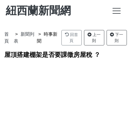
紐西蘭新聞網
首
新聞列
時事新
回首
上一
下一
頁
則
則
頁
表
聞
屋頂搭建棚架是否要課徵房屋稅 ？