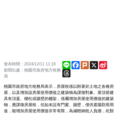
Line
Facebook
Plurk
X
Sin
發布時間：2024/12/11 11:18
We
新聞出處：桃園市政府地方稅務
Threads
局
桃園市政府地方稅務局表示，房屋稅係以附著於土地之各種房
屋，以及增加該房屋使用價值之建築物為課徵對象。屋頂搭建
具有頂蓋、樑柱或牆壁的棚架，係屬增加房屋使用價值的建築
物，應課徵房屋稅，但如未設有門窗、牆壁，僅供遮陽防雨用
途，能增加房屋使用價值非常有限，為減輕納稅人負擔，此類