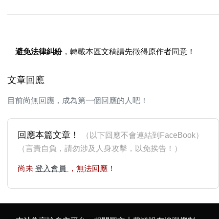
避免法律糾紛
，轉載本區文稿請先徵得原作者同意！
文章回應
目前尚無回應，成為第一個回應的人吧！
回應本篇文章！
（以下回應不會連結到FaceBook）
（言責自負，請勿涉及人身攻擊，以免挨告！）
尚未
登入會員
，無法回應！