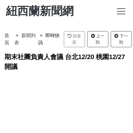
紐西蘭新聞網
首
新聞列
即時快
回首
上一
下一
頁
則
則
頁
表
訊
期末社團負責人會議 台北12/20 桃園12/27
開議