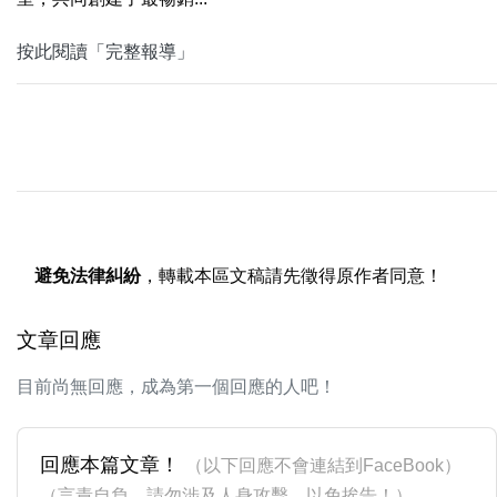
按此閱讀「完整報導」
避免法律糾紛
，轉載本區文稿請先徵得原作者同意！
文章回應
目前尚無回應，成為第一個回應的人吧！
回應本篇文章！
（以下回應不會連結到FaceBook）
（言責自負，請勿涉及人身攻擊，以免挨告！）