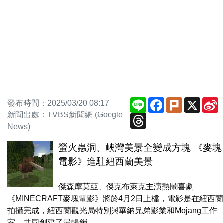
Line
Facebook
Plurk
X
S
發布時間：2025/03/20 08:17
W
新聞出處：TVBS新聞網 (Google
Threads
News)
螢火蟲洞、峽灣美景全變成方塊 《麥塊
電影》進駐紐西蘭美景
傑森摩莫亞、傑克布萊克主演熱鬧喜劇
《MINECRAFT麥塊電影》將於4月2日上檔，電影是在紐西蘭
拍攝完成，紐西蘭觀光局特別與華納兄弟影業和Mojang工作
室，共同創建了最暢銷...