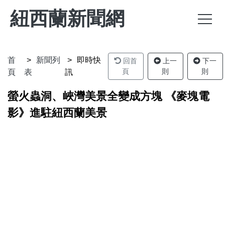
紐西蘭新聞網
首
新聞列
即時快
回首
上一
下一
頁
則
則
頁
表
訊
螢火蟲洞、峽灣美景全變成方塊 《麥塊電
影》進駐紐西蘭美景