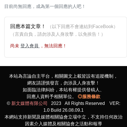
目前尚無回應，成為第一個回應的人吧！
回應本篇文章！
（以下回應不會連結到FaceBook）
（言責自負，請勿涉及人身攻擊，以免挨告！）
尚未
登入會員
，無法回應！
本站為言論自主平台，相關圖文上載皆設有追蹤機制，
網友請謹慎發言，勿涉及人身攻擊！
如面臨法律糾紛，本站有權提供發稿人、
回應人資料予相關單位。
◎服務條款
©
新文媒體有限公司
2023 All Rights Reserved VER:
1.0 Build 26.08.09.1
本網站支持新聞及媒體相關協會立場中立，不支持任何政治
因素介入媒體及相關協會之活動和報導