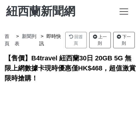
紐西蘭新聞網
首
新聞列
即時快
回首
上一
下一
頁
則
則
頁
表
訊
【售價】B4travel 紐西蘭30日 20GB 5G 無
限上網數據卡現時優惠僅HK$468，超值激賞
限時搶購！