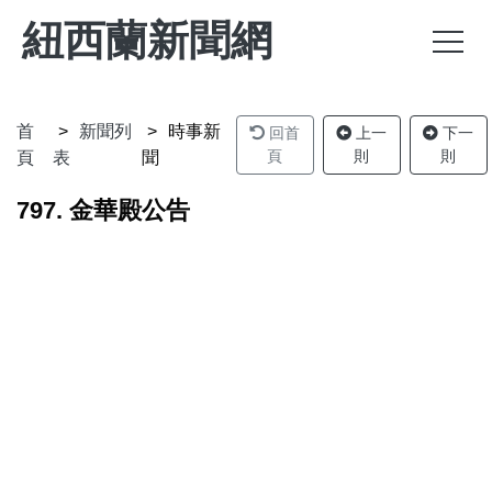
紐西蘭新聞網
首
新聞列
時事新
回首
上一
下一
頁
則
則
頁
表
聞
797. 金華殿公告