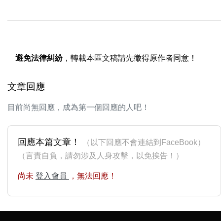
避免法律糾紛
，轉載本區文稿請先徵得原作者同意！
文章回應
目前尚無回應，成為第一個回應的人吧！
回應本篇文章！
（以下回應不會連結到FaceBook）
（言責自負，請勿涉及人身攻擊，以免挨告！）
尚未
登入會員
，無法回應！