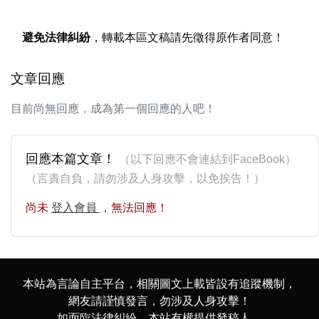
避免法律糾紛
，轉載本區文稿請先徵得原作者同意！
文章回應
目前尚無回應，成為第一個回應的人吧！
回應本篇文章！
（以下回應不會連結到FaceBook）
（言責自負，請勿涉及人身攻擊，以免挨告！）
尚未
登入會員
，無法回應！
本站為言論自主平台，相關圖文上載皆設有追蹤機制，
網友請謹慎發言，勿涉及人身攻擊！
如面臨法律糾紛，本站有權提供發稿人、