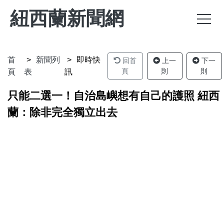
紐西蘭新聞網
首
新聞列
即時快
回首
上一
下一
頁
則
則
頁
表
訊
只能二選一！自治島嶼想有自己的護照 紐西
蘭：除非完全獨立出去