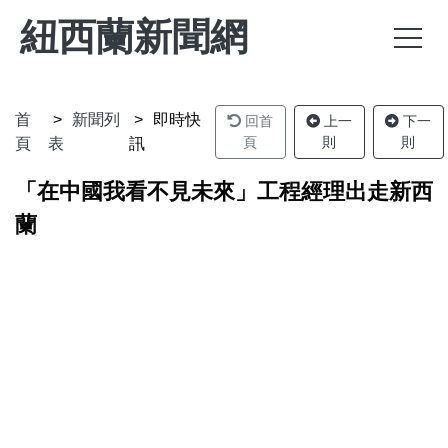
紐西蘭新聞網
首
新聞列
即時快
回首
上一
下一
頁
則
則
頁
表
訊
「在中國我看不見未來」工程經理出走新西
蘭