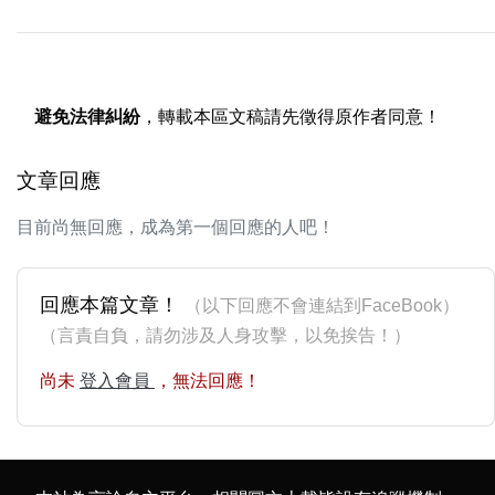
避免法律糾紛
，轉載本區文稿請先徵得原作者同意！
文章回應
目前尚無回應，成為第一個回應的人吧！
回應本篇文章！
（以下回應不會連結到FaceBook）
（言責自負，請勿涉及人身攻擊，以免挨告！）
尚未
登入會員
，無法回應！