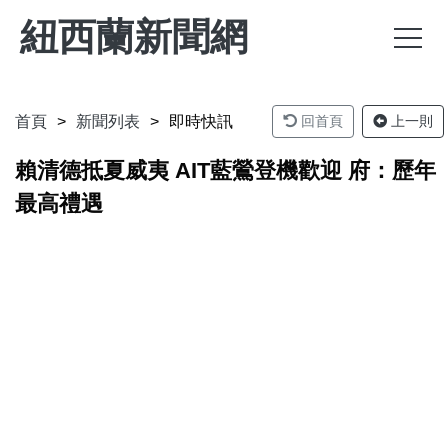
紐西蘭新聞網
首頁
新聞列表
即時快訊
回首頁
上一則
賴清德抵夏威夷 AIT藍鶯登機歡迎 府：歷年
最高禮遇