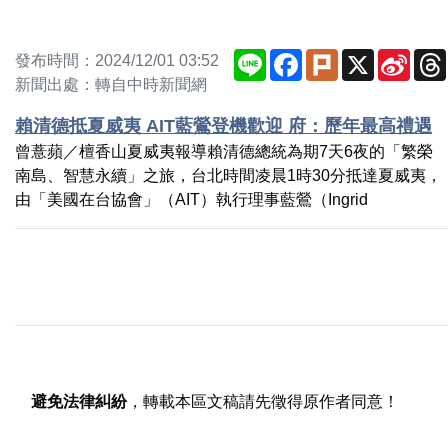
Line
Facebook
Plurk
X
Sina
發布時間：2024/12/01 03:52
Weib
新聞出處：轉自中時新聞網
賴清德抵夏威夷 AIT藍鶯登機歡迎 府：歷年最高禮遇
曾薏蘋／檀香山夏威夷報導賴清德總統為期7天6夜的「繁榮
南島、智慧永續」之旅，台北時間凌晨1時30分抵達夏威夷，
由「美國在台協會」（AIT）執行理事藍鶯（Ingrid
避免法律糾紛
，轉載本區文稿請先徵得原作者同意！