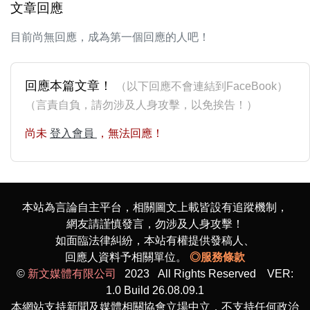
文章回應
目前尚無回應，成為第一個回應的人吧！
回應本篇文章！
（以下回應不會連結到FaceBook）
（言責自負，請勿涉及人身攻擊，以免挨告！）
尚未
登入會員
，無法回應！
本站為言論自主平台，相關圖文上載皆設有追蹤機制，
網友請謹慎發言，勿涉及人身攻擊！
如面臨法律糾紛，本站有權提供發稿人、
回應人資料予相關單位。
◎服務條款
©
新文媒體有限公司
2023 All Rights Reserved VER:
1.0 Build 26.08.09.1
本網站支持新聞及媒體相關協會立場中立，不支持任何政治