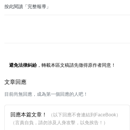
按此閱讀「完整報導」
避免法律糾紛
，轉載本區文稿請先徵得原作者同意！
文章回應
目前尚無回應，成為第一個回應的人吧！
回應本篇文章！
（以下回應不會連結到FaceBook）
（言責自負，請勿涉及人身攻擊，以免挨告！）