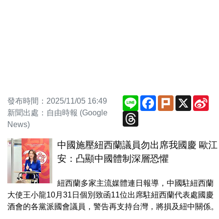
Line
Facebook
Plurk
X
Si
發布時間：2025/11/05 16:49
We
新聞出處：自由時報 (Google
Threads
News)
中國施壓紐西蘭議員勿出席我國慶 歐江
安：凸顯中國體制深層恐懼
紐西蘭多家主流媒體連日報導，中國駐紐西蘭
大使王小龍10月31日個別致函11位出席駐紐西蘭代表處國慶
酒會的各黨派國會議員，警告再支持台灣，將損及紐中關係。