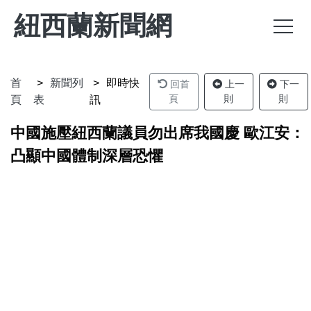
紐西蘭新聞網
首
新聞列
即時快
回首
上一
下一
頁
則
則
頁
表
訊
中國施壓紐西蘭議員勿出席我國慶 歐江安：
凸顯中國體制深層恐懼