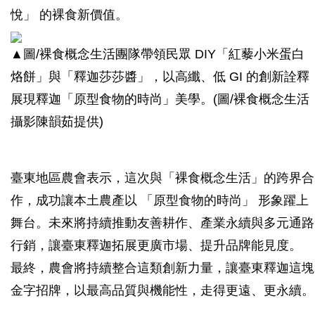
悅」 的裸食新價值。
▲圖/裸食概念生活團隊帶領民眾 DIY「紅藜小米蛋白
烙餅」與「釋迦莎莎醬」，以高纖、低 GI 的創新詮釋
展現釋迦「原型食物的時尚」美學。(圖/裸食概念生活
攝影陳韻茹提供)
臺東地區農會表示，這次與「裸食概念生活」的跨界合
作，成功讓本土農產以 「原型食物的時尚」 形象躍上
舞台。未來將持續推動友善耕作、產業永續與多元通路
行銷，讓臺東釋迦拓展更廣市場、提升品牌能見度。
最終，農會將持續整合這類創新力量，讓臺東釋迦這塊
金字招牌，以最高品質與機能性，走得更遠、更永續。