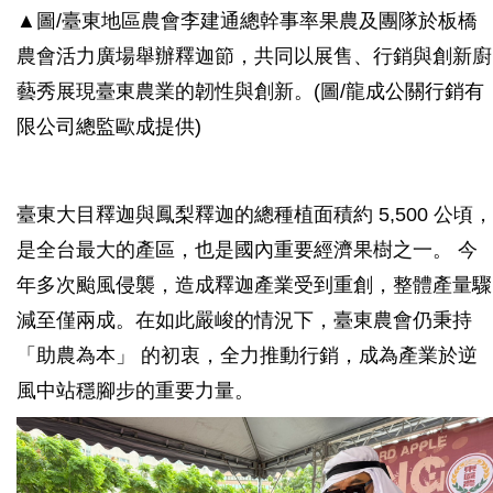
▲圖/
臺東地區農會李建通總幹事率果農及團隊於板橋
農會活力廣場舉辦釋迦節，共同以展售、行銷與創新廚
藝秀展現臺東農業的韌性與創新
。(圖/龍成公關行銷有
限公司總監歐成提供)
臺東大目釋迦與鳳梨釋迦的總種植面積約 5,500 公頃，
是全台最大的產區，也是國內重要經濟果樹之一。 今
年多次颱風侵襲，造成釋迦產業受到重創，整體產量驟
減至僅兩成。在如此嚴峻的情況下，臺東農會仍秉持
「助農為本」 的初衷，全力推動行銷，成為產業於逆
風中站穩腳步的重要力量。