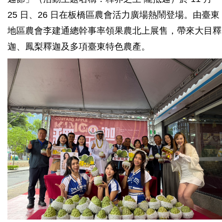
25 日、26 日在板橋區農會活力廣場熱鬧登場。由臺東
地區農會李建通總幹事率領果農北上展售，帶來大目釋
迦、鳳梨釋迦及多項臺東特色農產。