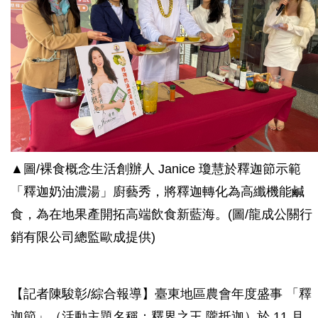
▲圖/裸食概念生活創辦人 Janice 瓊慧於釋迦節示範
「釋迦奶油濃湯」廚藝秀，將釋迦轉化為高纖機能鹹
食，為在地果產開拓高端飲食新藍海。(圖/龍成公關行
銷有限公司總監歐成提供)
【記者陳駿彰/綜合報導】
臺東地區農會年度盛事 「釋
迦節」（活動主題名稱：釋界之王 隴抵迦）於 11 月