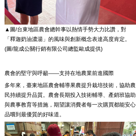
▲圖/
台東地區農會總幹事以熱情手勢大力比讚，對
「釋迦奶油濃湯」的風味與創新概念表達高度肯定。
(圖/龍成公關行銷有限公司總監歐成提供)
農會的堅守與呼籲——支持在地農業前進國際
多年來，臺東地區農會輔導果農提升栽培技術，協助農
民持續提升品質。農會長期投入技術輔導、產銷班協助
與農事教育等措施，期望讓消費者每一次購買都能安心
品嚐到最優質的好味道。