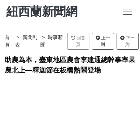
紐西蘭新聞網
首
新聞列
時事新
回首
上一
下一
頁
則
則
頁
表
聞
助農為本，臺東地區農會李建通總幹事率果
農北上—釋迦節在板橋熱鬧登場