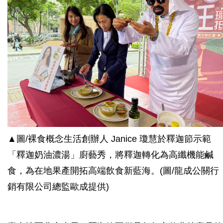
▲圖/裸食概念生活創辦人 Janice 瓊慧於釋迦節示範
「釋迦奶油濃湯」廚藝秀，將釋迦轉化為高纖機能鹹
食，為在地果產開拓高端飲食新藍海。(圖/龍成公關行
銷有限公司總監歐成提供)