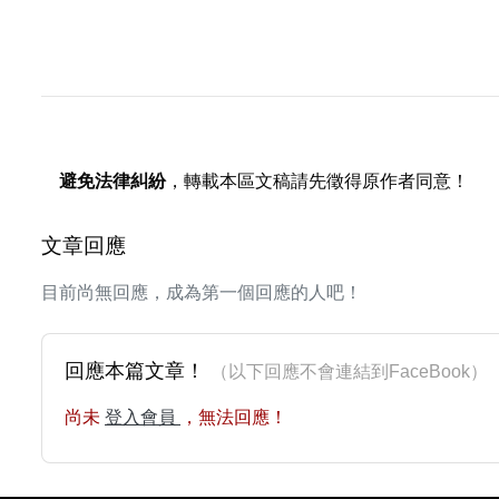
避免法律糾紛
，轉載本區文稿請先徵得原作者同意！
文章回應
目前尚無回應，成為第一個回應的人吧！
回應本篇文章！
（以下回應不會連結到FaceBoo
尚未
登入會員
，無法回應！