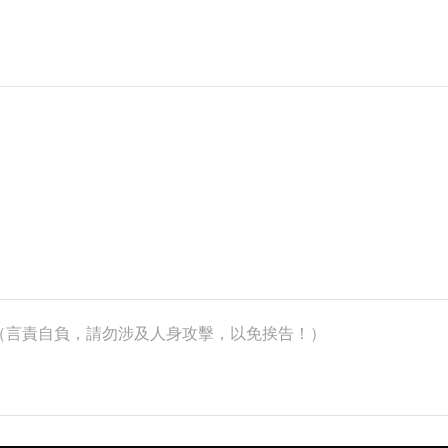
k）（言責自負，請勿涉及人身攻擊，以免挨告！）